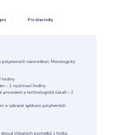
pro
Pro účastníky
by polymerních nanovláken. Monologický
í hodiny
en – 2 vyučovací hodiny
ké provedení a technologická úskalí – 2
en a vybrané aplikace polymerních
 dosud získaných poznatků z fyziky,