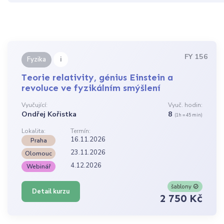
FY 156
i
Fyzika
Teorie relativity, génius Einstein a
revoluce ve fyzikálním smýšlení
Vyučující:
Vyuč. hodin:
Ondřej Kořistka
8
(1h = 45 min)
Lokalita:
Termín:
16.11.2026
Praha
23.11.2026
Olomouc
4.12.2026
Webinář
šablony
Detail kurzu
2 750 Kč