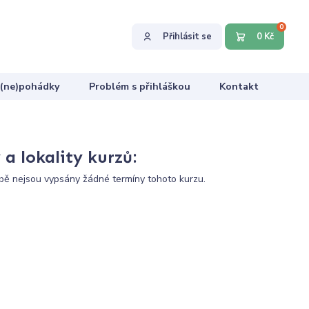
0
Přihlásit se
0 Kč
 (ne)pohádky
Problém s přihláškou
Kontakt
a lokality kurzů:
ě nejsou vypsány žádné termíny tohoto kurzu.