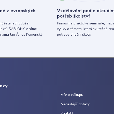
né z evropských
Vzdělávání podle aktuáln
potřeb školství
můžete jednoduše
Přinášíme praktické semináře, inspi
ojektů ŠABLONY v rámci
výuky a témata, která skutečně rea
gramu Jan Ámos Komenský
potřeby dnešní školy.
kazy
Vše o nákupu
Nečastější dotazy
Kontakt