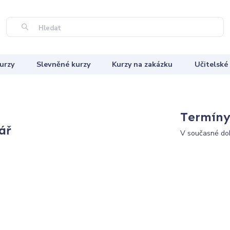
Hledat
urzy
Slevněné kurzy
Kurzy na zakázku
Učitelské
Termíny 
ář
V současné dob