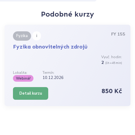
Podobné kurzy
FY 155
i
Fyzika
Fyzika obnovitelných zdrojů
Vyuč. hodin:
2
(1h = 45 min)
Lokalita:
Termín:
10.12.2026
Webinář
850 Kč
Detail kurzu