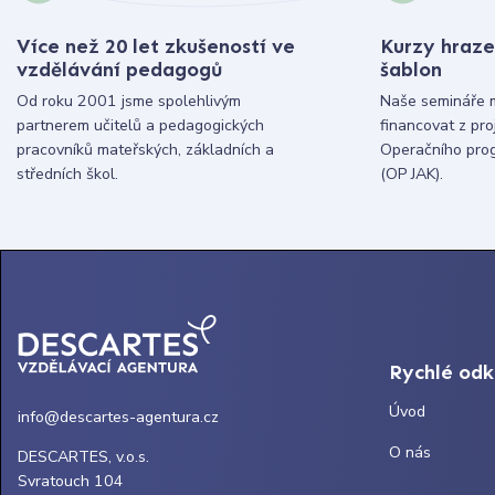
Více než 20 let zkušeností ve
Kurzy hraze
vzdělávání pedagogů
šablon
Od roku 2001 jsme spolehlivým
Naše semináře 
partnerem učitelů a pedagogických
financovat z pr
pracovníků mateřských, základních a
Operačního pro
středních škol.
(OP JAK).
Rychlé od
Úvod
info@descartes-agentura.cz
O nás
DESCARTES, v.o.s.
Svratouch 104