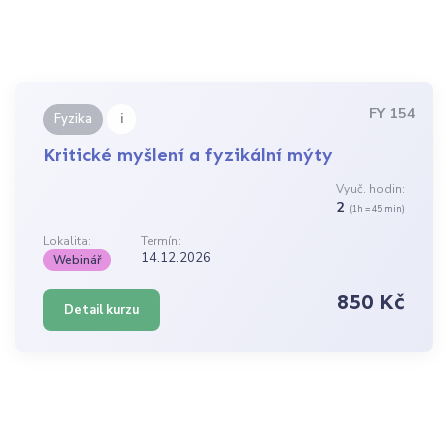
FY 154
i
Fyzika
Kritické myšlení a fyzikální mýty
Vyuč. hodin:
2
(1h = 45 min)
Lokalita:
Termín:
14.12.2026
Webinář
850 Kč
Detail kurzu