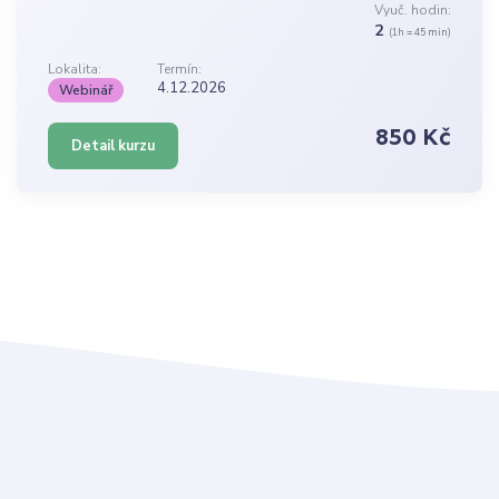
Vyuč. hodin:
2
(1h = 45 min)
Lokalita:
Termín:
4.12.2026
Webinář
850 Kč
Detail kurzu