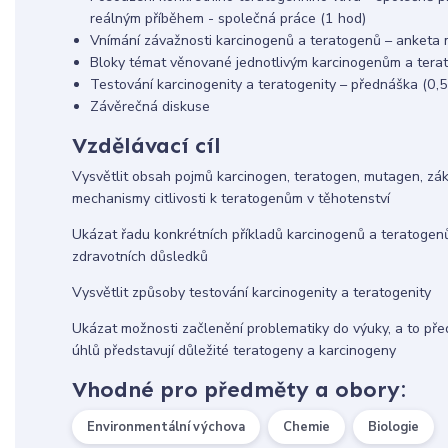
reálným příběhem - společná práce (1 hod)
Vnímání závažnosti karcinogenů a teratogenů – anketa m
Bloky témat věnované jednotlivým karcinogenům a tera
Testování karcinogenity a teratogenity – přednáška (0,5
Závěrečná diskuse
Vzdělávací cíl
Vysvětlit obsah pojmů karcinogen, teratogen, mutagen, zá
mechanismy citlivosti k teratogenům v těhotenství
Ukázat řadu konkrétních příkladů karcinogenů a teratogenů v
zdravotních důsledků
Vysvětlit způsoby testování karcinogenity a teratogenity
Ukázat možnosti začlenění problematiky do výuky, a to pře
úhlů představují důležité teratogeny a karcinogeny
Vhodné pro předměty a obory:
Environmentální výchova
Chemie
Biologie