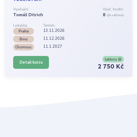
Vyučující:
Vyuč. hodin:
Tomáš Ditrich
8
(1h = 45 min)
Lokalita:
Termín:
13.11.2026
Praha
11.12.2026
Brno
11.1.2027
Olomouc
šablony
Detail kurzu
2 750 Kč