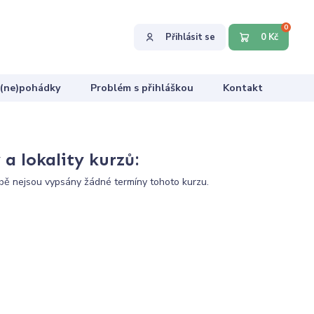
0
Přihlásit se
0 Kč
 (ne)pohádky
Problém s přihláškou
Kontakt
a lokality kurzů:
ě nejsou vypsány žádné termíny tohoto kurzu.