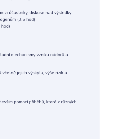
ezi účastníky, diskuse nad výsledky
togenům (3,5 hod)
 hod)
kladní mechanismy vzniku nádorů a
četně jejich výskytu, výše rizik a
devším pomocí příběhů, které z různých