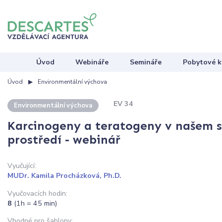
Úvod
Webináře
Semináře
Pobytové k
Úvod
Environmentální výchova
EV 34
Environmentální výchova
Karcinogeny a teratogeny v našem 
prostředí - webinář
Vyučující:
MUDr. Kamila Procházková, Ph.D.
Vyučovacích hodin:
8
(1h = 45 min)
Vhodné pro šablony: