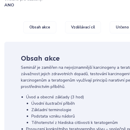
ANO
Obsah akce
Vzdělávací cíl
Určeno 
Obsah akce
Seminář je zaměřen na nejvýznamnější karcinogeny a terat
závažnost jejich zdravotních dopadů, testování karcinogeni
karcinogenům a teratogenům využívají principů narativní p
prostřednictvím příběhů.
Úvod a obecné základy (3 hod)
Úvodní ilustrační příběh
Základní terminologie
Podstata vzniku nádorů
Těhotenství z hlediska citlivosti k teratogenům
Posouzení konkrétního teratogenního vlivu – společně p