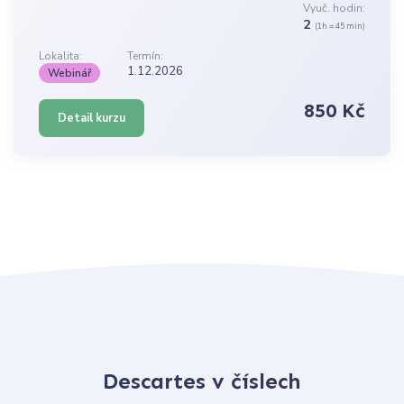
Vyuč. hodin:
2
(1h = 45 min)
Lokalita:
Termín:
1.12.2026
Webinář
850 Kč
Detail kurzu
Descartes v číslech