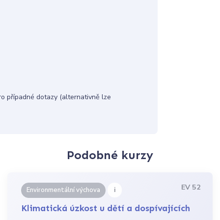
 případné dotazy (alternativně lze
Podobné kurzy
EV 52
i
Environmentální výchova
Klimatická úzkost u dětí a dospívajících