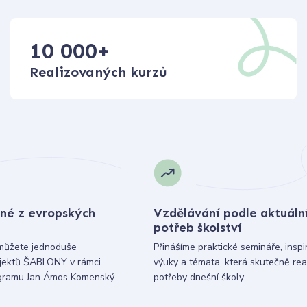
10 000
+
Realizovaných kurzů
né z evropských
Vzdělávání podle aktuáln
potřeb školství
můžete jednoduše
Přinášíme praktické semináře, inspi
ojektů ŠABLONY v rámci
výuky a témata, která skutečně rea
gramu Jan Ámos Komenský
potřeby dnešní školy.