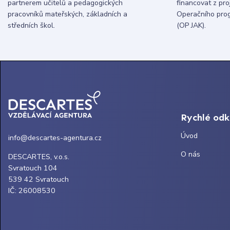
partnerem učitelů a pedagogických
financovat z pr
pracovníků mateřských, základních a
Operačního pro
středních škol.
(OP JAK).
Rychlé od
Úvod
info@descartes-agentura.cz
O nás
DESCARTES, v.o.s.
Svratouch 104
539 42 Svratouch
IČ: 26008530