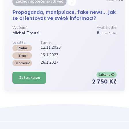
i
Základy společenských věd
Propaganda, manipulace, fake news… Jak
se orientovat ve světě informací?
Vyučující:
Vyuč. hodin:
Michal Trousil
8
(1h = 45 min)
Lokalita:
Termín:
12.11.2026
Praha
13.1.2027
Brno
26.1.2027
Olomouc
šablony
Detail kurzu
2 750 Kč