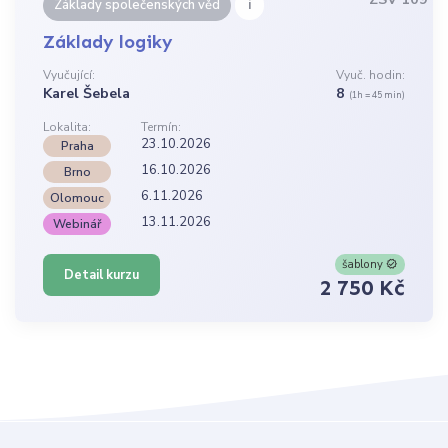
i
Základy společenských věd
Základy logiky
Vyučující:
Vyuč. hodin:
Karel Šebela
8
(1h = 45 min)
Lokalita:
Termín:
23.10.2026
Praha
16.10.2026
Brno
6.11.2026
Olomouc
13.11.2026
Webinář
šablony
Detail kurzu
2 750 Kč