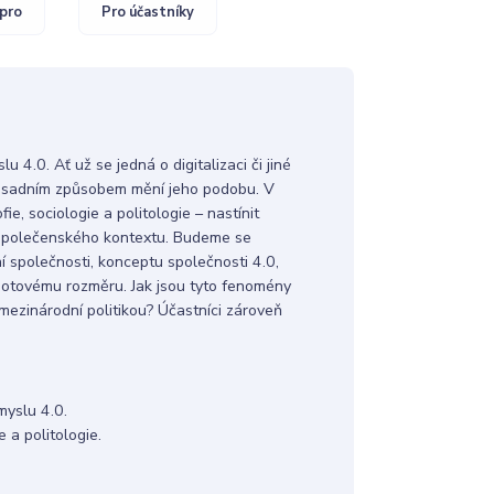
pro
Pro účastníky
4.0. Ať už se jedná o digitalizaci či jiné
á zásadním způsobem mění jeho podobu. V
ie, sociologie a politologie – nastínit
o společenského kontextu. Budeme se
ní společnosti, konceptu společnosti 4.0,
notovému rozměru. Jak jsou tyto fenomény
 mezinárodní politikou? Účastníci zároveň
myslu 4.0.
e a politologie.