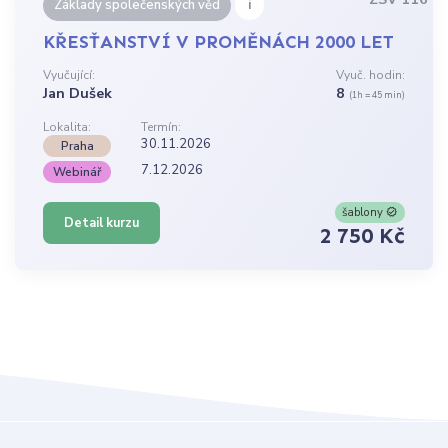
i
Základy společenských věd
KŘESŤANSTVÍ V PROMĚNÁCH 2000 LET
Vyučující:
Vyuč. hodin:
Jan Dušek
8
(1h = 45 min)
Lokalita:
Termín:
30.11.2026
Praha
7.12.2026
Webinář
šablony
Detail kurzu
2 750 Kč