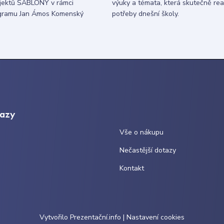
ojektů ŠABLONY v rámci
výuky a témata, která skutečně rea
gramu Jan Ámos Komenský
potřeby dnešní školy.
kazy
Vše o nákupu
Nečastější dotazy
Kontakt
Vytvořilo
Prezentační.info
|
Nastavení cookies