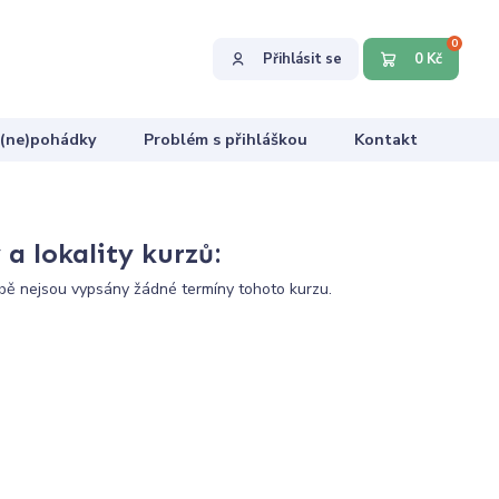
0
Přihlásit se
0 Kč
 (ne)pohádky
Problém s přihláškou
Kontakt
a lokality kurzů:
ě nejsou vypsány žádné termíny tohoto kurzu.