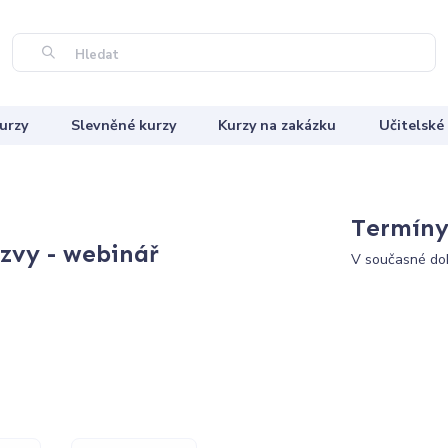
Hledat
urzy
Slevněné kurzy
Kurzy na zakázku
Učitelské
Termíny 
ýzvy - webinář
V současné dob