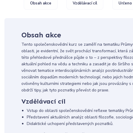
Obsah akce
Vzdělávací cíl
Určeno 
Obsah akce
Tento společenskovědní kurz se zaměří na tematiku Průmyslu 
oblasti, je evidentní, že svět prochází transformací, kter
této přehledové přednášce půjde o to – z perspektivy filozof
aktuální pohled na vědu a techniku a zasadit je do širšíh
věnovat tematice interdisciplinárních analýz postindustriál
sociálním dopadům moderních technologií, nebo jejich hod
ovlivněny kulturními strategiemi nebo jak jsou provázány s
obdrží tipy, jak tyto poznatky převést do praxe.
Vzdělávací cíl
Vstup do oblasti společenskovědní reflexe tematiky Prů
Představení aktuálních analýz oblasti filozofie, sociologi
Didaktické uchopení představených poznatků.