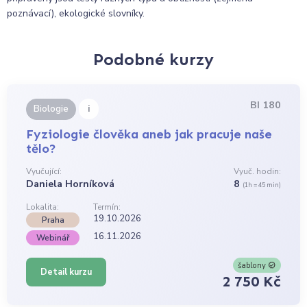
poznávací), ekologické slovníky.
Podobné kurzy
BI 180
i
Biologie
Fyziologie člověka aneb jak pracuje naše
tělo?
Vyučující:
Vyuč. hodin:
Daniela Horníková
8
(1h = 45 min)
Lokalita:
Termín:
19.10.2026
Praha
16.11.2026
Webinář
šablony
Detail kurzu
2 750 Kč