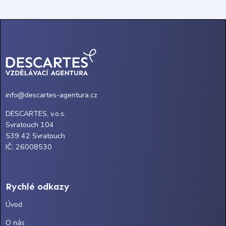
info@descartes-agentura.cz
DESCARTES, v.o.s.
Svratouch 104
539 42 Svratouch
IČ: 26008530
Rychlé odkazy
Úvod
O nás