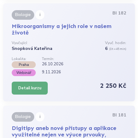
BI 182
i
Biologie
Mikroorganismy a jejich role v našem
životě
Vyučující:
Vyuč. hodin:
Snopková Kateřina
6
(1h = 45 min)
Lokalita:
Termín:
26.10.2026
Praha
9.11.2026
Webinář
2 250 Kč
Detail kurzu
BI 181
i
Biologie
Digitipy aneb nové přístupy a aplikace
využitelné nejen ve výuce prvouky,