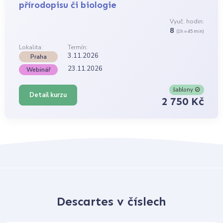
přírodopisu či biologie
Vyuč. hodin:
8
(1h = 45 min)
Lokalita:
Termín:
3.11.2026
Praha
23.11.2026
Webinář
šablony
Detail kurzu
2 750 Kč
Descartes v číslech