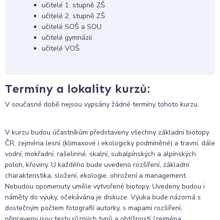
učitelé 1. stupně ZŠ
učitelé 2. stupně ZŠ
učitelé SOŠ a SOU
učitelé gymnázií
učitelé VOŠ
Termíny a lokality kurzů:
V současné době nejsou vypsány žádné termíny tohoto kurzu.
V kurzu budou účastníkům představeny všechny základní biotopy
ČR, zejména lesní (klimaxové i ekologicky podmíněné) a travní, dále
vodní, mokřadní, rašelinné, skalní, subalpínských a alpínských
poloh, křoviny. U každého bude uvedeno rozšíření, základní
charakteristika, složení, ekologie, ohrožení a management.
Nebudou opomenuty uměle vytvořené biotopy. Uvedeny budou i
náměty do výuky, očekávána je diskuze. Výuka bude názorná s
dostečným počtem fotografií autorky, s mapami rozšíření,
připraveny jsou testy různých typů a obtížností (zejména