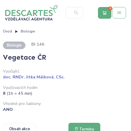
0
Úvod
Biologie
BI 146
Biologie
Vegetace ČR
Vyučující:
doc. RNDr. Jitka Málková, CSc.
Vyučovacích hodin:
8
(1h = 45 min)
Vhodné pro šablony:
ANO
Obsah akce
Termíny