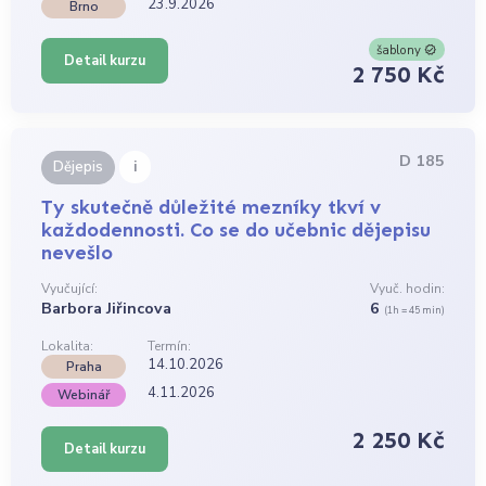
23.9.2026
Brno
šablony
Detail kurzu
2 750 Kč
D 185
i
Dějepis
Ty skutečně důležité mezníky tkví v
každodennosti. Co se do učebnic dějepisu
nevešlo
Vyučující:
Vyuč. hodin:
Barbora Jiřincova
6
(1h = 45 min)
Lokalita:
Termín:
14.10.2026
Praha
4.11.2026
Webinář
2 250 Kč
Detail kurzu