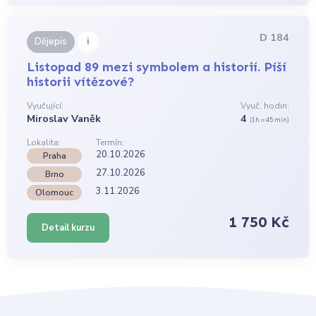
D 184
i
Dějepis
Listopad 89 mezi symbolem a historií. Píší
historii vítězové?
Vyučující:
Vyuč. hodin:
Miroslav Vaněk
4
(1h = 45 min)
Lokalita:
Termín:
20.10.2026
Praha
27.10.2026
Brno
3.11.2026
Olomouc
1 750 Kč
Detail kurzu