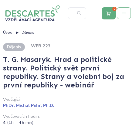
0
Úvod
Dějepis
WEB 223
Dějepis
T. G. Masaryk. Hrad a politické
strany. Politický svět první
republiky. Strany a volební boj za
první republiky - webinář
Vyučující:
PhDr. Michal Pehr, Ph.D.
Vyučovacích hodin:
4
(1h = 45 min)