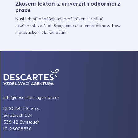
Zkušení lektoři z univerzit i odborníci z
praxe
Naši lektoři přinášejí odborné zázemí i reálné
zkušenosti ze škol. Spojujeme akademické know-how
s praktickými zkušenostmi.
info@descartes-agentura.cz
DESCARTES, v.o.s.
Svratouch 104
539 42 Svratouch
IČ: 26008530