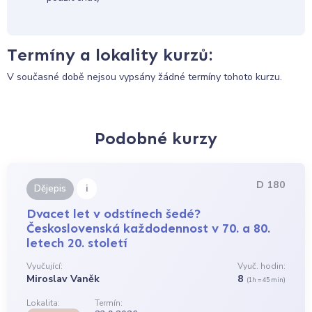
Termíny a lokality kurzů:
V současné době nejsou vypsány žádné termíny tohoto kurzu.
Podobné kurzy
D 180
i
Dějepis
Dvacet let v odstínech šedé?
Československá každodennost v 70. a 80.
letech 20. století
Vyučující:
Vyuč. hodin:
Miroslav Vaněk
8
(1h = 45 min)
Lokalita:
Termín: