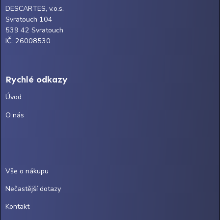
DESCARTES, v.o.s.
Svratouch 104
539 42 Svratouch
IČ: 26008530
Rychlé odkazy
Úvod
O nás
Vše o nákupu
Nečastější dotazy
Kontakt