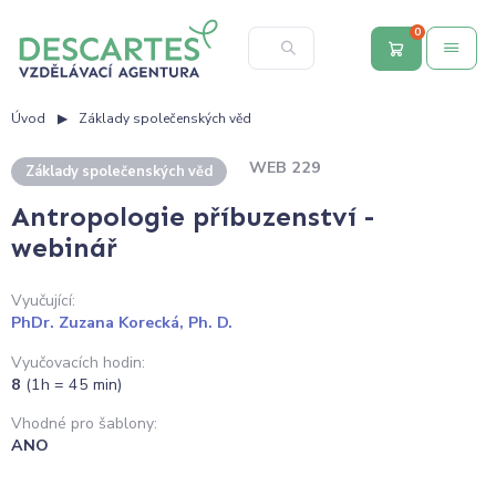
0
Úvod
Základy společenských věd
WEB 229
Základy společenských věd
Antropologie příbuzenství -
webinář
Vyučující:
PhDr. Zuzana Korecká, Ph. D.
Vyučovacích hodin:
8
(1h = 45 min)
Vhodné pro šablony:
ANO