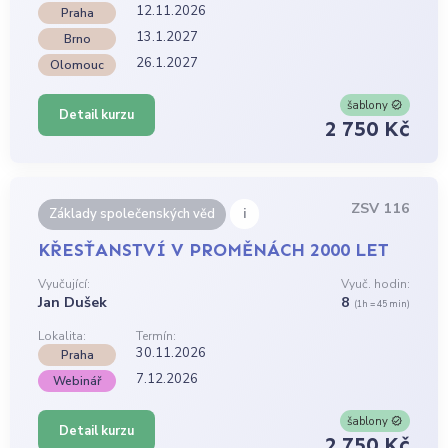
12.11.2026
Praha
13.1.2027
Brno
26.1.2027
Olomouc
šablony
Detail kurzu
2 750 Kč
ZSV 116
i
Základy společenských věd
KŘESŤANSTVÍ V PROMĚNÁCH 2000 LET
Vyučující:
Vyuč. hodin:
Jan Dušek
8
(1h = 45 min)
Lokalita:
Termín:
30.11.2026
Praha
7.12.2026
Webinář
šablony
Detail kurzu
2 750 Kč