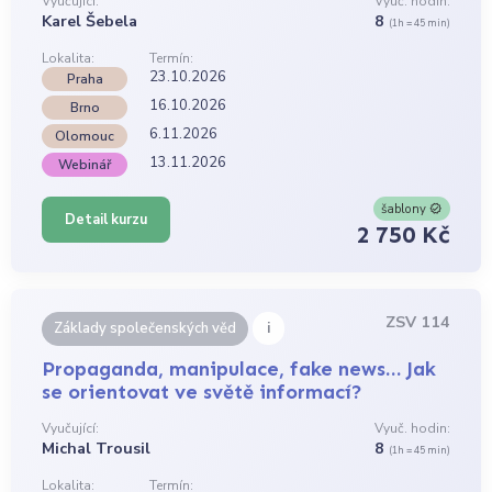
Vyučující:
Vyuč. hodin:
Karel Šebela
8
(1h = 45 min)
Lokalita:
Termín:
23.10.2026
Praha
16.10.2026
Brno
6.11.2026
Olomouc
13.11.2026
Webinář
šablony
Detail kurzu
2 750 Kč
ZSV 114
i
Základy společenských věd
Propaganda, manipulace, fake news… Jak
se orientovat ve světě informací?
Vyučující:
Vyuč. hodin:
Michal Trousil
8
(1h = 45 min)
Lokalita:
Termín: