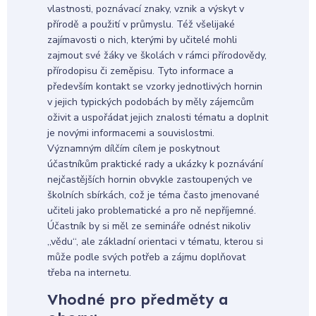
vlastnosti, poznávací znaky, vznik a výskyt v
přírodě a použití v průmyslu. Též všelijaké
zajímavosti o nich, kterými by učitelé mohli
zajmout své žáky ve školách v rámci přírodovědy,
přírodopisu či zeměpisu. Tyto informace a
především kontakt se vzorky jednotlivých hornin
v jejich typických podobách by měly zájemcům
oživit a uspořádat jejich znalosti tématu a doplnit
je novými informacemi a souvislostmi.
Významným dílčím cílem je poskytnout
účastníkům praktické rady a ukázky k poznávání
nejčastějších hornin obvykle zastoupených ve
školních sbírkách, což je téma často jmenované
učiteli jako problematické a pro ně nepříjemné.
Účastník by si měl ze semináře odnést nikoliv
„vědu“, ale základní orientaci v tématu, kterou si
může podle svých potřeb a zájmu doplňovat
třeba na internetu.
Vhodné pro předměty a