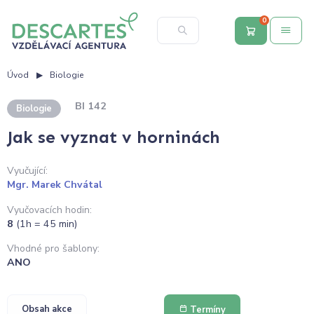
0
Úvod
Biologie
BI 142
Biologie
Jak se vyznat v horninách
Vyučující:
Mgr. Marek Chvátal
Vyučovacích hodin:
8
(1h = 45 min)
Vhodné pro šablony:
ANO
Obsah akce
Termíny