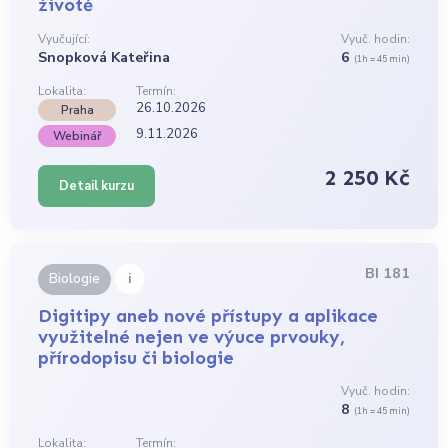
životě
Vyučující:
Vyuč. hodin:
Snopková Kateřina
6
(1h = 45 min)
Lokalita:
Termín:
26.10.2026
Praha
9.11.2026
Webinář
2 250 Kč
Detail kurzu
BI 181
i
Biologie
Digitipy aneb nové přístupy a aplikace
využitelné nejen ve výuce prvouky,
přírodopisu či biologie
Vyuč. hodin:
8
(1h = 45 min)
Lokalita:
Termín: