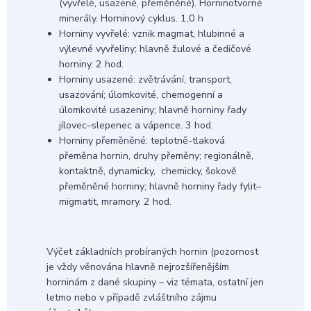
(vyvřelé, usazené, přeměněné). Horninotvorné
minerály. Horninový cyklus. 1,0 h
Horniny vyvřelé: vznik magmat, hlubinné a
výlevné vyvřeliny; hlavně žulové a čedičové
horniny. 2 hod.
Horniny usazené: zvětrávání, transport,
usazování; úlomkovité, chemogenní a
úlomkovité usazeniny; hlavně horniny řady
jílovec–slepenec a vápence. 3 hod.
Horniny přeměněné: teplotně-tlaková
přeměna hornin, druhy přeměny; regionálně,
kontaktně, dynamicky, chemicky, šokově
přeměněné horniny; hlavně horniny řady fylit–
migmatit, mramory. 2 hod.
Výčet základních probíraných hornin (pozornost
je vždy věnována hlavně nejrozšířenějším
horninám z dané skupiny – viz témata, ostatní jen
letmo nebo v případě zvláštního zájmu