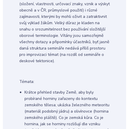
(složení, vlastnosti, určovací znaky, vznik a výskyt
obecně a v ČR, průmyslové použití) i různé
zajímavosti, kterými by mohli oživit a zatraktivnit
svůj výklad žákům. Velký důraz je kladen na
snahu o srozumitelnost bez používání složitější
oborové terminologie. Vítány jsou samozřejmě
všechny dotazy a připomínky účastníků, byť jasně
daná struktura semináře nedává příliš prostoru
pro improvizaci témat (na rozdíl od semináře o
deskové tektonice).
Témata:
Krátce přehled stavby Země, aby byly
probírané horniny zařazeny do kontextu
zemského tělesa; ukázka železného meteoritu
(materiál podobný jádru) a olivínovce (hornina
zemského pláště). Co je zemská kůra. Co je
hornina, jak se horniny rozlišují dle vzniku