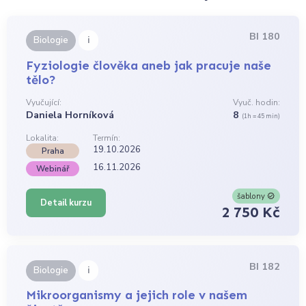
BI 180
i
Biologie
Fyziologie člověka aneb jak pracuje naše
tělo?
Vyučující:
Vyuč. hodin:
Daniela Horníková
8
(1h = 45 min)
Lokalita:
Termín:
19.10.2026
Praha
16.11.2026
Webinář
šablony
Detail kurzu
2 750 Kč
BI 182
i
Biologie
Mikroorganismy a jejich role v našem