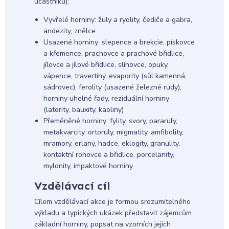
účastníků):
Vyvřelé horniny: žuly a ryolity, čediče a gabra,
andezity, znělce
Usazené horniny: slepence a brekcie, pískovce
a křemence, prachovce a prachové břidlice,
jílovce a jílové břidlice, slínovce, opuky,
vápence, travertiny, evapority (sůl kamenná,
sádrovec), ferolity (usazené železné rudy),
horniny uhelné řady, reziduální horniny
(laterity, bauxity, kaoliny)
Přeměněné horniny: fylity, svory, pararuly,
metakvarcity, ortoruly, migmatity, amfibolity,
mramory, erlany, hadce, eklogity, granulity,
kontaktní rohovce a břidlice, porcelanity,
mylonity, impaktové horniny
Vzdělávací cíl
Cílem vzdělávací akce je formou srozumitelného
výkladu a typických ukázek představit zájemcům
základní horniny, popsat na vzorních jejich