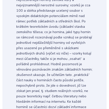
nejvýznamnější nerostné suroviny; vzorků je cca
100 a sbírka představuje ucelený soubor s
vysokým didaktickým potenciálem mírně nad
rámec potřeb základních a středních škol. Po
krátkém teoretickém úvodu (základní stavba
zemského tělesa; co je hornina, jaké typy hornin
se rámcově rozeznávají podle vzniku) se probírají
jednotlivé nejdůležitější horniny od vyvřelých
přes usazené po přeměněné s ukázkami
jednotlivých druhů (výčet viz níže) – vzorky kolují
mezi účastníky, takže si je mohou „osahat“ a
pořádně prohlédnout. Hodně pozornosti je
věnováno poznávacím znakům základních hornin;
zkušenost ukazuje, že učitelům tato „praktická“
část nauky o horninách často působí potíže,
nepochybně proto, že jde o dovednost, již lze
získat jen praxí, tj. studiem reálných vzorků, ne
pouze teoreticky např. četbou literatury nebo
hledáním informací na internetu. Ke každé
hornině se účastníci dozví základní informace