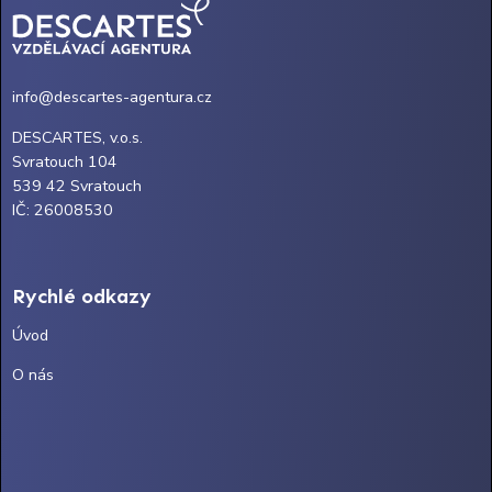
info@descartes-agentura.cz
DESCARTES, v.o.s.
Svratouch 104
539 42 Svratouch
IČ: 26008530
Rychlé odkazy
Úvod
O nás