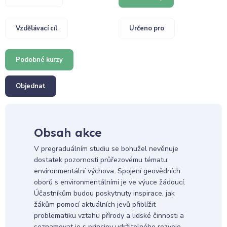
Vzdělávací cíl
Určeno pro
Podobné kurzy
Objednat
Obsah akce
V pregraduálním studiu se bohužel nevěnuje
dostatek pozornosti průřezovému tématu
environmentální výchova. Spojení geovědních
oborů s environmentálními je ve výuce žádoucí.
Účastníkům budou poskytnuty inspirace, jak
žákům pomocí aktuálních jevů přiblížit
problematiku vztahu přírody a lidské činnosti a
seznamovat je s principy udržitelného rozvoje