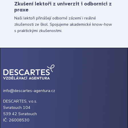
Zkušení lektoři z univerzit i odborníci z
praxe
Naši lektoři přinášejí odborné zázemí i reálné
zkušenosti ze škol. Spojujeme akademické know-how
s praktickými zkušenostmi.
info@descartes-agentura.cz
DESCARTES, v.o.s.
Svratouch 104
539 42 Svratouch
IČ: 26008530