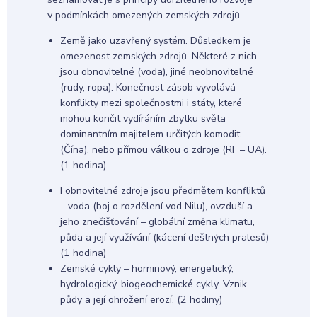
v podmínkách omezených zemských zdrojů.
Země jako uzavřený systém. Důsledkem je
omezenost zemských zdrojů. Některé z nich
jsou obnovitelné (voda), jiné neobnovitelné
(rudy, ropa). Konečnost zásob vyvolává
konflikty mezi společnostmi i státy, které
mohou končit vydíráním zbytku světa
dominantním majitelem určitých komodit
(Čína), nebo přímou válkou o zdroje (RF – UA).
(1 hodina)
I obnovitelné zdroje jsou předmětem konfliktů
– voda (boj o rozdělení vod Nilu), ovzduší a
jeho znečišťování – globální změna klimatu,
půda a její využívání (kácení deštných pralesů)
(1 hodina)
Zemské cykly – horninový, energetický,
hydrologický, biogeochemické cykly. Vznik
půdy a její ohrožení erozí. (2 hodiny)