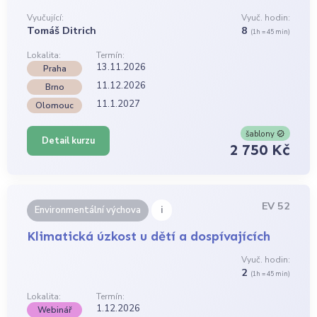
Vyučující:
Vyuč. hodin:
Tomáš Ditrich
8
(1h = 45 min)
Lokalita:
Termín:
13.11.2026
Praha
11.12.2026
Brno
11.1.2027
Olomouc
šablony
Detail kurzu
2 750 Kč
EV 52
i
Environmentální výchova
Klimatická úzkost u dětí a dospívajících
Vyuč. hodin:
2
(1h = 45 min)
Lokalita:
Termín:
1.12.2026
Webinář