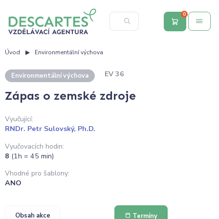
0
Úvod
Environmentální výchova
EV 36
Environmentální výchova
Zápas o zemské zdroje
Vyučující:
RNDr. Petr Sulovský, Ph.D.
Vyučovacích hodin:
8
(1h = 45 min)
Vhodné pro šablony:
ANO
Obsah akce
Termíny