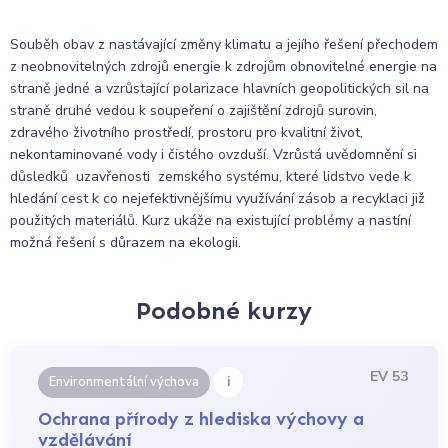
Souběh obav z nastávající změny klimatu a jejího řešení přechodem
z neobnovitelných zdrojů energie k zdrojům obnovitelné energie na
straně jedné a vzrůstající polarizace hlavních geopolitických sil na
straně druhé vedou k soupeření o zajištění zdrojů surovin,
zdravého životního prostředí, prostoru pro kvalitní život,
nekontaminované vody i čistého ovzduší. Vzrůstá uvědomnění si
důsledků uzavřenosti zemského systému, které
lidstvo vede k
hledání cest k co nejefektivnějšímu využívání zásob a recyklaci již
použitých materiálů. Kurz ukáže na existující problémy a
nastíní
možná řešení s důrazem na ekologii.
Podobné kurzy
EV 53
i
Environmentální výchova
Ochrana přírody z hlediska výchovy a
vzdělávání