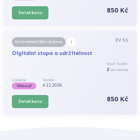
850 Kč
Detail kurzu
EV 51
i
Environmentální výchova
Digitální stopa a udržitelnost
Vyuč. hodin:
2
(1h = 45 min)
Lokalita:
Termín:
4.12.2026
Webinář
850 Kč
Detail kurzu