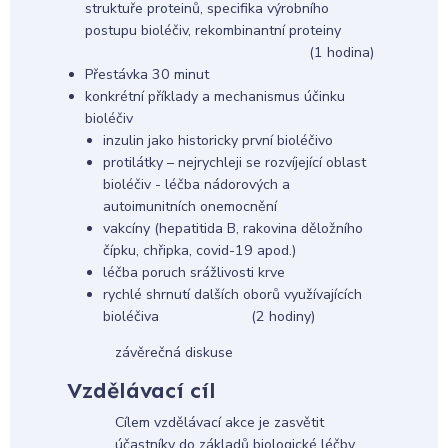
struktuře proteinů, specifika výrobního
postupu bioléčiv, rekombinantní proteiny
(1 hodina)
Přestávka 30 minut
konkrétní příklady a mechanismus účinku
bioléčiv
inzulin jako historicky první bioléčivo
protilátky – nejrychleji se rozvíjející oblast
bioléčiv - léčba nádorových a
autoimunitních onemocnění
vakcíny (hepatitida B, rakovina děložního
čípku, chřipka, covid-19 apod.)
léčba poruch srážlivosti krve
rychlé shrnutí dalších oborů využívajících
bioléčiva (2 hodiny)
závěrečná diskuse
Vzdělávací cíl
Cílem vzdělávací akce je zasvětit
účastníky do základů biologické léčby,