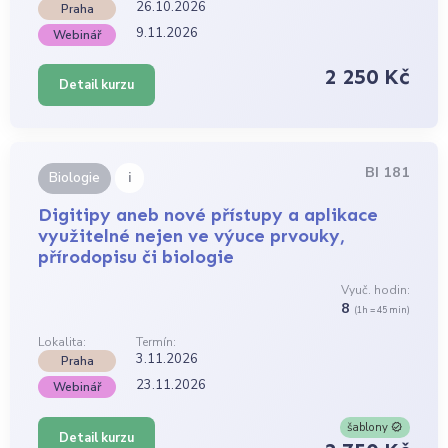
26.10.2026
Praha
9.11.2026
Webinář
2 250 Kč
Detail kurzu
BI 181
i
Biologie
Digitipy aneb nové přístupy a aplikace
využitelné nejen ve výuce prvouky,
přírodopisu či biologie
Vyuč. hodin:
8
(1h = 45 min)
Lokalita:
Termín:
3.11.2026
Praha
23.11.2026
Webinář
šablony
Detail kurzu