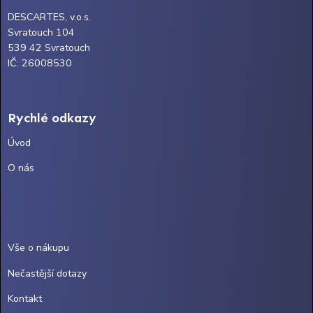
DESCARTES, v.o.s.
Svratouch 104
539 42 Svratouch
IČ: 26008530
Rychlé odkazy
Úvod
O nás
Vše o nákupu
Nečastější dotazy
Kontakt