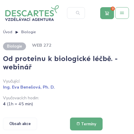
0
Úvod
Biologie
WEB 272
Biologie
Od proteinu k biologické léčbě. -
webinář
Vyučující:
Ing. Eva Benešová, Ph. D.
Vyučovacích hodin:
4
(1h = 45 min)
Obsah akce
Termíny