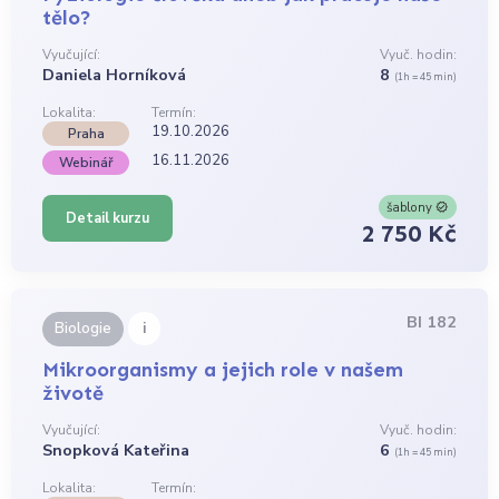
tělo?
Vyučující:
Vyuč. hodin:
Daniela Horníková
8
(1h = 45 min)
Lokalita:
Termín:
19.10.2026
Praha
16.11.2026
Webinář
šablony
Detail kurzu
2 750 Kč
BI 182
i
Biologie
Mikroorganismy a jejich role v našem
životě
Vyučující:
Vyuč. hodin:
Snopková Kateřina
6
(1h = 45 min)
Lokalita:
Termín: