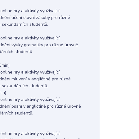
line hry a aktivity využívající
adnění učení slovní zásoby pro různé
a sekundárních studentů.
line hry a aktivity využívající
nadnění výuky gramatiky pro různé úrovně
árních studentů.
5min)
line hry a aktivity využívající
adnění mluvení v angličtině pro různé
a sekundárních studentů.
in)
line hry a aktivity využívající
adnění psaní v angličtině pro různé úrovně
árních studentů.
line hry a aktivity využívající