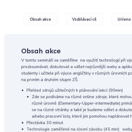
Obsah akce
Vzdělávací cíl
Určeno 
Obsah akce
V tomto semináři se zaměříme na využití technologií při v
prozkoumávat, diskutovat a sdílet nejrůznější weby a aplik
studenty i učitele při výuce angličtiny v různých úrovních p
na prvním a druhém stupni ZŠ.
Přehled zdrojů užitečných k plánování lekcí (90min)
Zde se podíváme na různé online zdroje, které mohou 
různé úrovně (Elementary-Upper-intermediate) primá
se na různé stránky a také je budeme sdílet a diskuto
a/nebo pracovní listy, které jim pomohou naplánovat h
Přestávka 30 minut
Technologie zaměřené na slovní zásobu (45 min): weby, ap