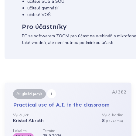
učitelé SOŠ a SOU
učitelé gymnázií
učitelé VOŠ
Pro účastníky
PC se softwarem ZOOM pro účast na webináři s mikrofone
také vhodná, ale není nutnou podmínkou účasti.
AJ 382
i
Anglický jazyk
Practical use of A.I. in the classroom
Vyučující:
Vyuč. hodin:
Kristof Abrath
8
(1h = 45 min)
Lokalita:
Termín:
25.9.2026