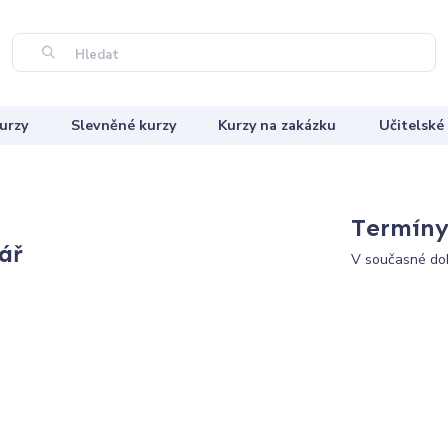
Hledat
urzy
Slevněné kurzy
Kurzy na zakázku
Učitelské
Termíny 
ář
V současné dob