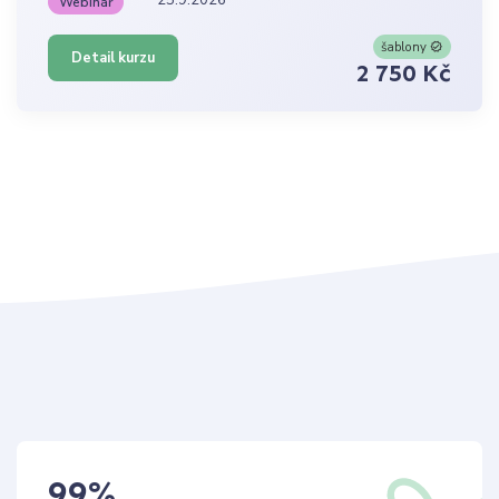
Webinář
šablony
Detail kurzu
2 750 Kč
99
%