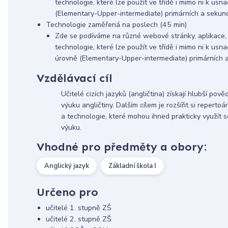
technologie, které lze použít ve třídě i mimo ni k usn
(Elementary-Upper-intermediate) primárních a sekund
Technologie zaměřená na poslech (45 min)
Zde se podíváme na různé webové stránky, aplikace, on
technologie, které lze použít ve třídě i mimo ni k usn
úrovně (Elementary-Upper-intermediate) primárních 
Vzdělávací cíl
Učitelé cizích jazyků (angličtina) získají hlubší po
výuku angličtiny. Dalším cílem je rozšířit si repert
a technologie, které mohou ihned prakticky využít se
výuku.
Vhodné pro předměty a obory:
Anglický jazyk
Základní škola I
Určeno pro
učitelé 1. stupně ZŠ
učitelé 2. stupně ZŠ