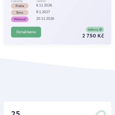
Lokalita:
Termín:
6.11.2026
Praha
8.1.2027
Brno
20.11.2026
Webinář
šablony
Detail kurzu
2 750 Kč
25