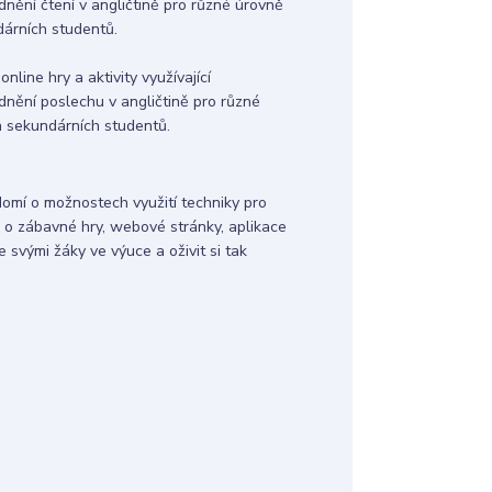
adnění čtení v angličtině pro různé úrovně
árních studentů.
line hry a aktivity využívající
adnění poslechu v angličtině pro různé
a sekundárních studentů.
vědomí o možnostech využití techniky pro
oár o zábavné hry, webové stránky, aplikace
 svými žáky ve výuce a oživit si tak