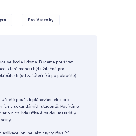
pro
Pro účastníky
ýuce ve škole i doma. Budeme používat,
ace, které mohou být užitečné pro
okročilosti (od začátečníků po pokročilé)
učitelé použít k plánování lekcí pro
rních a sekundárních studentů. Podíváme
vat o nich. kde učitelé najdou materiály
odiny.
likace, online, aktivity využívající