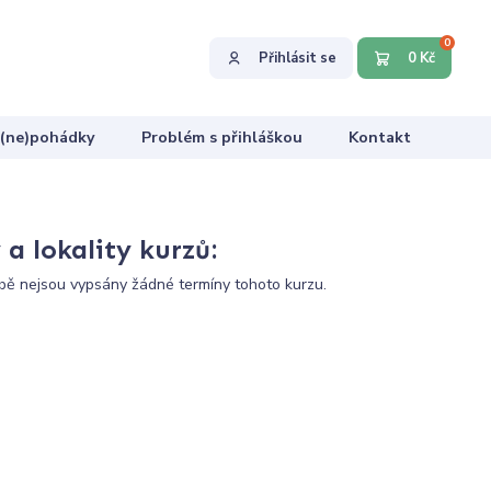
0
Přihlásit se
0 Kč
 (ne)pohádky
Problém s přihláškou
Kontakt
a lokality kurzů:
ě nejsou vypsány žádné termíny tohoto kurzu.