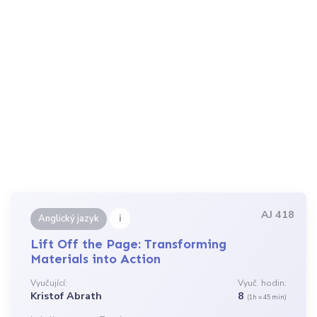
AJ 418
i
Anglický jazyk
Lift Off the Page: Transforming
Materials into Action
Vyučující:
Vyuč. hodin:
Kristof Abrath
8
(1h = 45 min)