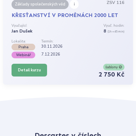
ZSV 116
i
Základy společenských věd
KŘESŤANSTVÍ V PROMĚNÁCH 2000 LET
Vyučující:
Vyuč. hodin:
Jan Dušek
8
(1h = 45 min)
Lokalita:
Termín:
30.11.2026
Praha
7.12.2026
Webinář
šablony
Detail kurzu
2 750 Kč
Descartes v číslech