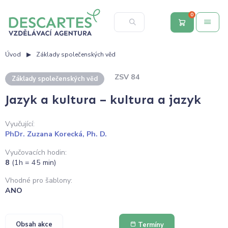
0
Úvod
Základy společenských věd
ZSV 84
Základy společenských věd
Jazyk a kultura – kultura a jazyk
Vyučující:
PhDr. Zuzana Korecká, Ph. D.
Vyučovacích hodin:
8
(1h = 45 min)
Vhodné pro šablony:
ANO
Obsah akce
Termíny