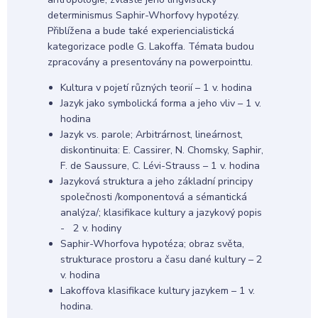
determinismus Saphir-Whorfovy hypotézy.
Přiblížena a bude také experiencialistická
kategorizace podle G. Lakoffa. Témata budou
zpracovány a presentovány na powerpointtu.
Kultura v pojetí různých teorií – 1 v. hodina
Jazyk jako symbolická forma a jeho vliv – 1 v.
hodina
Jazyk vs. parole; Arbitrárnost, lineárnost,
diskontinuita: E. Cassirer, N. Chomsky, Saphir,
F. de Saussure, C. Lévi-Strauss – 1 v. hodina
Jazyková struktura a jeho základní principy
společnosti /komponentová a sémantická
analýza/; klasifikace kultury a jazykový popis
- 2 v. hodiny
Saphir-Whorfova hypotéza; obraz světa,
strukturace prostoru a času dané kultury – 2
v. hodina
Lakoffova klasifikace kultury jazykem – 1 v.
hodina.