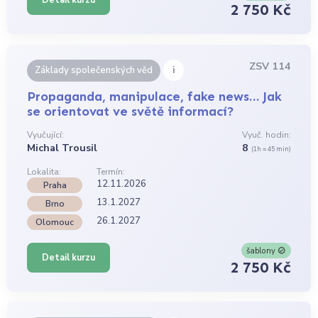
Detail kurzu
2 750 Kč
ZSV 114
i
Základy společenských věd
Propaganda, manipulace, fake news… Jak
se orientovat ve světě informací?
Vyučující:
Vyuč. hodin:
Michal Trousil
8
(1h = 45 min)
Lokalita:
Termín:
12.11.2026
Praha
13.1.2027
Brno
26.1.2027
Olomouc
šablony
Detail kurzu
2 750 Kč