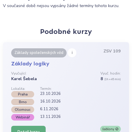
V současné době nejsou vypsány žádné termíny tohoto kurzu.
Podobné kurzy
ZSV 109
i
Základy společenských věd
Základy logiky
Vyučující:
Vyuč. hodin:
Karel Šebela
8
(1h = 45 min)
Lokalita:
Termín:
23.10.2026
Praha
16.10.2026
Brno
6.11.2026
Olomouc
13.11.2026
Webinář
šablony