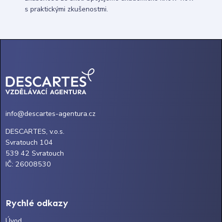
s praktickými zkušenostmi.
info@descartes-agentura.cz
DESCARTES, v.o.s.
Svratouch 104
539 42 Svratouch
IČ: 26008530
Rychlé odkazy
Úvod