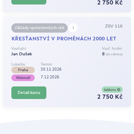
2 750 Kč
ZSV 116
i
Základy společenských věd
KŘESŤANSTVÍ V PROMĚNÁCH 2000 LET
Vyučující:
Vyuč. hodin:
Jan Dušek
8
(1h = 45 min)
Lokalita:
Termín:
30.11.2026
Praha
7.12.2026
Webinář
šablony
Detail kurzu
2 750 Kč