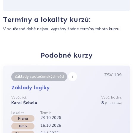
Termíny a lokality kurzů:
V současné době nejsou vypsány žádné termíny tohoto kurzu.
Podobné kurzy
ZSV 109
i
Základy společenských věd
Základy logiky
Vyučující:
Vyuč. hodin:
Karel Šebela
8
(1h = 45 min)
Lokalita:
Termín:
23.10.2026
Praha
16.10.2026
Brno