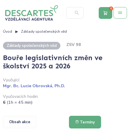
0
Úvod
Základy společenských věd
ZSV 98
Základy společenských věd
Bouře legislativních změn ve
školství 2025 a 2026
Vyučující:
Mgr. Bc. Lucie Obrovská, Ph.D.
Vyučovacích hodin:
6
(1h = 45 min)
Obsah akce
Termíny