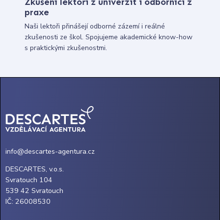
Zkušení lektoři z univerzit i odborníci z
praxe
Naši lektoři přinášejí odborné zázemí i reálné
zkušenosti ze škol. Spojujeme akademické know-how
s praktickými zkušenostmi.
info@descartes-agentura.cz
DESCARTES, v.o.s.
Svratouch 104
539 42 Svratouch
IČ: 26008530