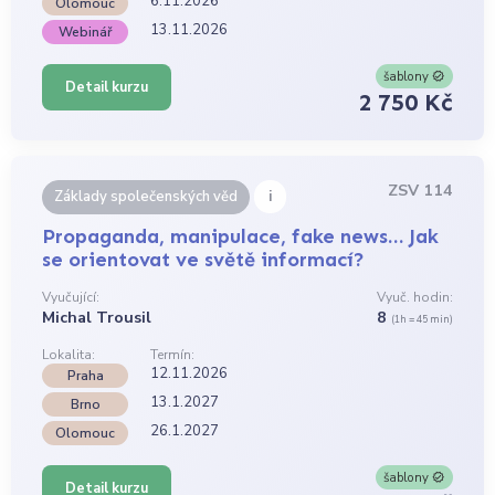
6.11.2026
Olomouc
13.11.2026
Webinář
šablony
Detail kurzu
2 750 Kč
ZSV 114
i
Základy společenských věd
Propaganda, manipulace, fake news… Jak
se orientovat ve světě informací?
Vyučující:
Vyuč. hodin:
Michal Trousil
8
(1h = 45 min)
Lokalita:
Termín:
12.11.2026
Praha
13.1.2027
Brno
26.1.2027
Olomouc
šablony
Detail kurzu