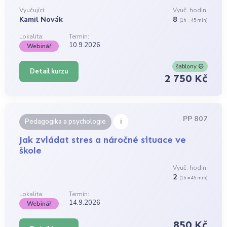
Vyučující:
Vyuč. hodin:
Kamil Novák
8
(1h = 45 min)
Lokalita:
Termín:
10.9.2026
Webinář
šablony
Detail kurzu
2 750 Kč
PP 807
i
Pedagogika a psychologie
Jak zvládat stres a náročné situace ve
škole
Vyuč. hodin:
2
(1h = 45 min)
Lokalita:
Termín:
14.9.2026
Webinář
850 Kč