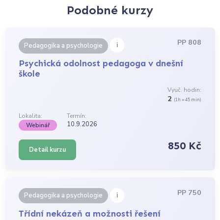
Podobné kurzy
PP 808
i
Pedagogika a psychologie
Psychická odolnost pedagoga v dnešní
škole
Vyuč. hodin:
2
(1h = 45 min)
Lokalita:
Termín:
10.9.2026
Webinář
850 Kč
Detail kurzu
PP 750
i
Pedagogika a psychologie
Třídní nekázeň a možnosti řešení