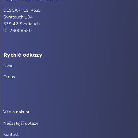
DESCARTES, v.o.s.
Svratouch 104
539 42 Svratouch
IČ: 26008530
Rychlé odkazy
Úvod
O nás
Vše o nákupu
Nečastější dotazy
Kontakt