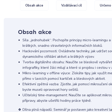
Obsah akce
Vzdělávací cíl
Určeno 
Obsah akce
Síla „jednohubek“: Pochopíte principy micro-learningu a n
krátkých, snadno stravitelných informačních bloků.
Hackování pozornosti: Ovládnete techniky, jak udržet so
dynamického střídání aktivit a krátkých výzev.
Tvorba digitálního obsahu: Naučíte se bleskově vytvářet i
infografiky, které žáci milují a které si projdou i cestou 
Mikro-learning v offline výuce: Získáte tipy, jak využít 
přímo v lavicích pomocí kartiček a bleskových aktivit.
Efektivní zpětná vazba: Zjistíte, jak pomocí mikroučení o
byste museli opravovat hory sešitů.
Učitelský time-management: Naučíte se aplikovat mikrou
přípravy, abyste ušetřili hodiny práce týdně.
🍀 Dílna plná nápadů: Seminář je postaven jako kreativní la