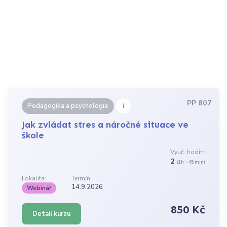
PP 807
i
Pedagogika a psychologie
Jak zvládat stres a náročné situace ve
škole
Vyuč. hodin:
2
(1h = 45 min)
Lokalita:
Termín:
14.9.2026
Webinář
850 Kč
Detail kurzu