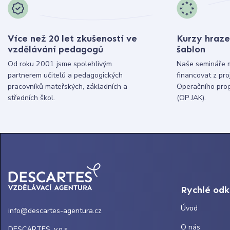
Více než 20 let zkušeností ve
Kurzy hraze
vzdělávání pedagogů
šablon
Od roku 2001 jsme spolehlivým
Naše semináře 
partnerem učitelů a pedagogických
financovat z pr
pracovníků mateřských, základních a
Operačního pro
středních škol.
(OP JAK).
Rychlé od
Úvod
info@descartes-agentura.cz
O nás
DESCARTES, v.o.s.