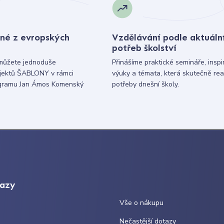
né z evropských
Vzdělávání podle aktuáln
potřeb školství
můžete jednoduše
Přinášíme praktické semináře, inspi
ojektů ŠABLONY v rámci
výuky a témata, která skutečně rea
gramu Jan Ámos Komenský
potřeby dnešní školy.
kazy
Vše o nákupu
Nečastější dotazy