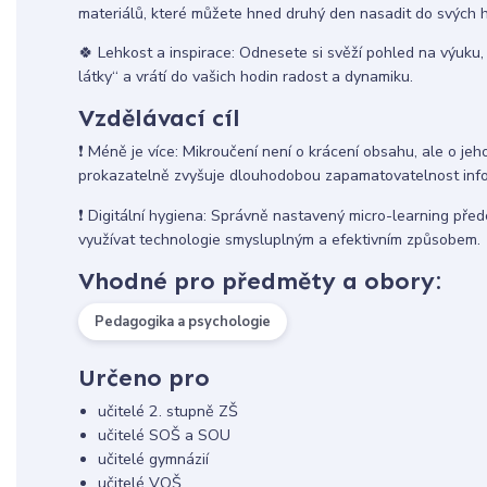
materiálů, které můžete hned druhý den nasadit do svých h
🍀 Lehkost a inspirace: Odnesete si svěží pohled na výuku,
látky“ a vrátí do vašich hodin radost a dynamiku.
Vzdělávací cíl
❗️ Méně je více: Mikroučení není o krácení obsahu, ale o jeho
prokazatelně zvyšuje dlouhodobou zapamatovatelnost inf
❗️ Digitální hygiena: Správně nastavený micro-learning předc
využívat technologie smysluplným a efektivním způsobem.
Vhodné pro předměty a obory:
Pedagogika a psychologie
Určeno pro
učitelé 2. stupně ZŠ
učitelé SOŠ a SOU
učitelé gymnázií
učitelé VOŠ