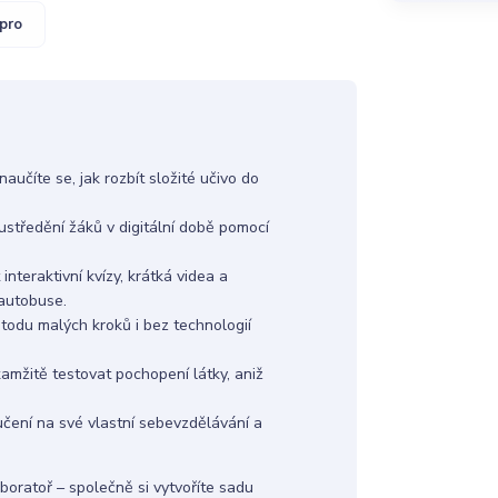
pro
aučíte se, jak rozbít složité učivo do
ustředění žáků v digitální době pomocí
nteraktivní kvízy, krátká videa a
v autobuse.
metodu malých kroků i bez technologií
kamžitě testovat pochopení látky, aniž
čení na své vlastní sebevzdělávání a
boratoř – společně si vytvoříte sadu