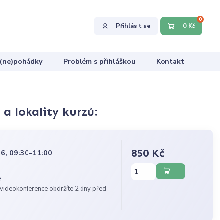
0
Přihlásit se
0 Kč
 (ne)pohádky
Problém s přihláškou
Kontakt
a lokality kurzů:
850 Kč
6, 09:30–11:00
e
videokonference obdržíte 2 dny před