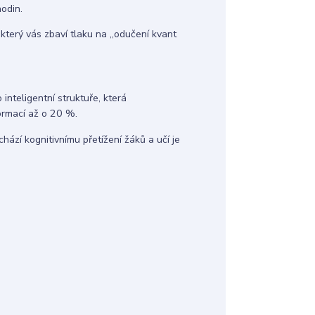
odin.
 který vás zbaví tlaku na „odučení kvant
 inteligentní struktuře, která
ormací až o 20 %.
hází kognitivnímu přetížení žáků a učí je