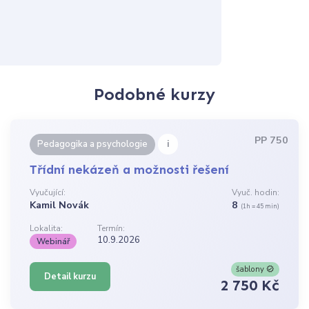
Podobné kurzy
PP 750
i
Pedagogika a psychologie
Třídní nekázeň a možnosti řešení
Vyučující:
Vyuč. hodin:
Kamil Novák
8
(1h = 45 min)
Lokalita:
Termín:
10.9.2026
Webinář
šablony
Detail kurzu
2 750 Kč