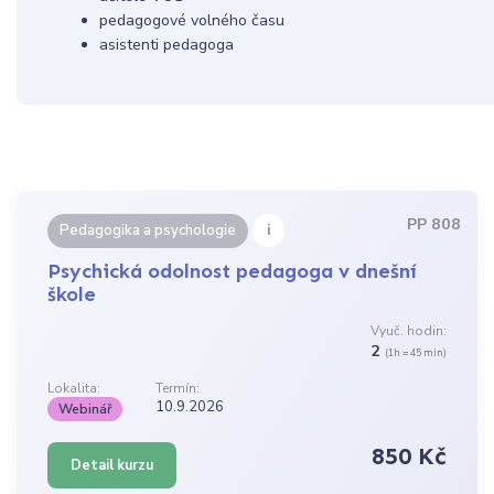
pedagogové volného času
asistenti pedagoga
PP 808
i
Pedagogika a psychologie
Psychická odolnost pedagoga v dnešní
škole
Vyuč. hodin:
2
(1h = 45 min)
Lokalita:
Termín:
10.9.2026
Webinář
850 Kč
Detail kurzu