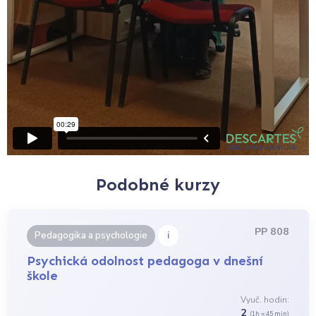
Podobné kurzy
PP 808
i
Pedagogika a psychologie
Psychická odolnost pedagoga v dnešní
škole
Vyuč. hodin:
2
(1h = 45 min)