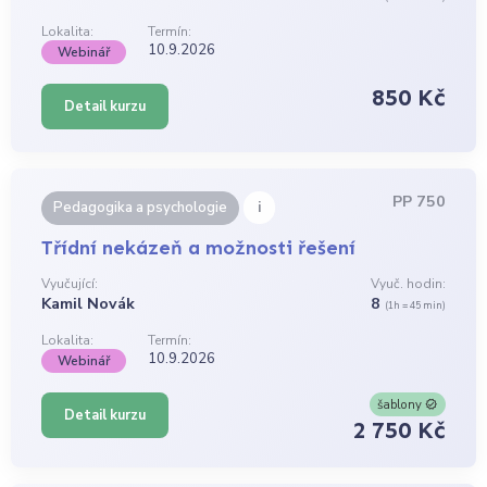
Lokalita:
Termín:
10.9.2026
Webinář
850 Kč
Detail kurzu
PP 750
i
Pedagogika a psychologie
Třídní nekázeň a možnosti řešení
Vyučující:
Vyuč. hodin:
Kamil Novák
8
(1h = 45 min)
Lokalita:
Termín:
10.9.2026
Webinář
šablony
Detail kurzu
2 750 Kč