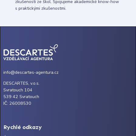
zkušenosti ze škol. Spojujeme akademické know-how
s praktickými zkušenostmi.
info@descartes-agentura.cz
DESCARTES, v.o.s.
Svratouch 104
539 42 Svratouch
IČ: 26008530
Rychlé odkazy