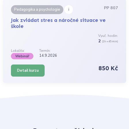
PP 807
i
Pedagogika a psychologie
Jak zvládat stres a náročné situace ve
škole
Vyuč. hodin:
2
(1h = 45 min)
Lokalita:
Termín:
14.9.2026
Webinář
850 Kč
Detail kurzu