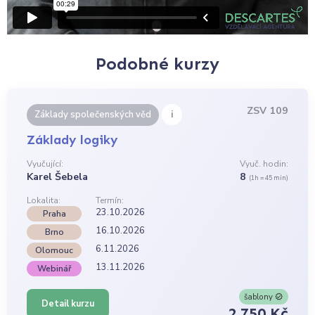
Podobné kurzy
ZSV 109
i
Základy společenských věd
Základy logiky
Vyučující:
Vyuč. hodin:
Karel Šebela
8
(1h = 45 min)
Lokalita:
Termín:
23.10.2026
Praha
16.10.2026
Brno
6.11.2026
Olomouc
13.11.2026
Webinář
šablony
Detail kurzu
2 750 Kč