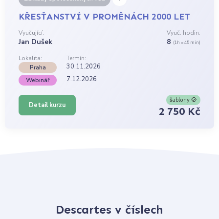
KŘESŤANSTVÍ V PROMĚNÁCH 2000 LET
Vyučující:
Vyuč. hodin:
Jan Dušek
8
(1h = 45 min)
Lokalita:
Termín:
30.11.2026
Praha
7.12.2026
Webinář
šablony
Detail kurzu
2 750 Kč
Descartes v číslech