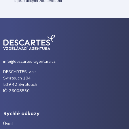
s praktickými zkušenostmi.
info@descartes-agentura.cz
DESCARTES, v.o.s.
Svratouch 104
539 42 Svratouch
IČ: 26008530
Rychlé odkazy
Úvod