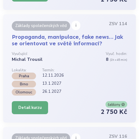
ZSV 114
i
Základy společenských věd
Propaganda, manipulace, fake news… Jak
se orientovat ve světě informací?
Vyučující:
Vyuč. hodin:
Michal Trousil
8
(1h = 45 min)
Lokalita:
Termín:
12.11.2026
Praha
13.1.2027
Brno
26.1.2027
Olomouc
šablony
Detail kurzu
2 750 Kč
ZSV 116
i
Základy společenských věd