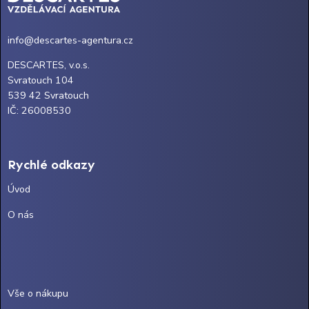
info@descartes-agentura.cz
DESCARTES, v.o.s.
Svratouch 104
539 42 Svratouch
IČ: 26008530
Rychlé odkazy
Úvod
O nás
Vše o nákupu