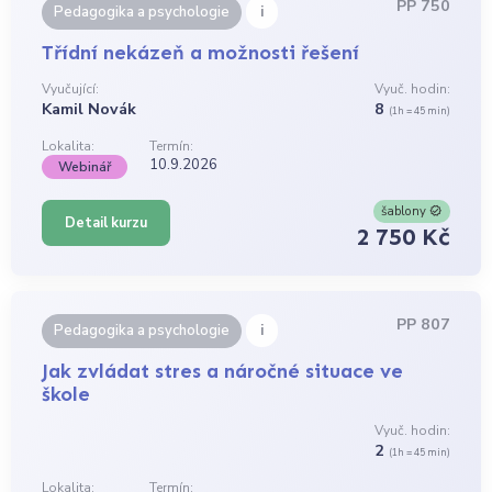
PP 750
i
Pedagogika a psychologie
Třídní nekázeň a možnosti řešení
Vyučující:
Vyuč. hodin:
Kamil Novák
8
(1h = 45 min)
Lokalita:
Termín:
10.9.2026
Webinář
šablony
Detail kurzu
2 750 Kč
PP 807
i
Pedagogika a psychologie
Jak zvládat stres a náročné situace ve
škole
Vyuč. hodin:
2
(1h = 45 min)
Lokalita:
Termín: