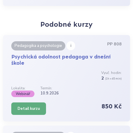
Podobné kurzy
PP 808
i
Pedagogika a psychologie
Psychická odolnost pedagoga v dnešní
škole
Vyuč. hodin:
2
(1h = 45 min)
Lokalita:
Termín:
10.9.2026
Webinář
850 Kč
Detail kurzu