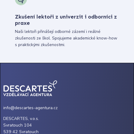
Zkušení lektoři z univerzit i odborníci z
praxe
Naši lektoři přinášejí odborné zázemí i reálné
zkušenosti ze škol. Spojujeme akademické know-how
s praktickými zkušenostmi.
info@descartes-agentura.cz
DESCARTES, v.o.s.
Svratouch 104
539 42 Svratouch