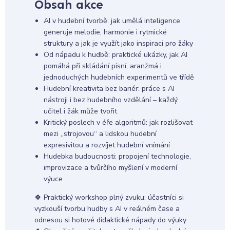
Obsah akce
AI v hudební tvorbě: jak umělá inteligence
generuje melodie, harmonie i rytmické
struktury a jak je využít jako inspiraci pro žáky
Od nápadu k hudbě: praktické ukázky, jak AI
pomáhá při skládání písní, aranžmá i
jednoduchých hudebních experimentů ve třídě
Hudební kreativita bez bariér: práce s AI
nástroji i bez hudebního vzdělání – každý
učitel i žák může tvořit
Kritický poslech v éře algoritmů: jak rozlišovat
mezi „strojovou“ a lidskou hudební
expresivitou a rozvíjet hudební vnímání
Hudebka budoucnosti: propojení technologie,
improvizace a tvůrčího myšlení v moderní
výuce
🍀 Praktický workshop plný zvuku: účastníci si
vyzkouší tvorbu hudby s AI v reálném čase a
odnesou si hotové didaktické nápady do výuky