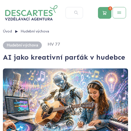
0
Úvod
Hudební výchova
HV 77
Hudební výchova
AI jako kreativní parťák v hudebce