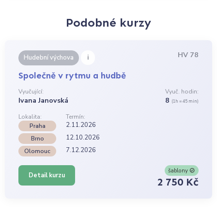
Podobné kurzy
HV 78
i
Hudební výchova
Společně v rytmu a hudbě
Vyučující:
Vyuč. hodin:
Ivana Janovská
8
(1h = 45 min)
Lokalita:
Termín:
2.11.2026
Praha
12.10.2026
Brno
7.12.2026
Olomouc
šablony
Detail kurzu
2 750 Kč