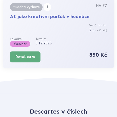
HV 77
i
Hudební výchova
AI jako kreativní parťák v hudebce
Vyuč. hodin:
2
(1h = 45 min)
Lokalita:
Termín:
9.12.2026
Webinář
850 Kč
Detail kurzu
Descartes v číslech