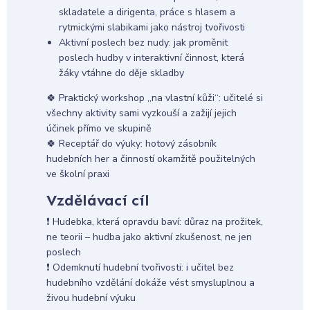
skladatele a dirigenta, práce s hlasem a
rytmickými slabikami jako nástroj tvořivosti
Aktivní poslech bez nudy: jak proměnit
poslech hudby v interaktivní činnost, která
žáky vtáhne do děje skladby
🍀 Praktický workshop „na vlastní kůži“: učitelé si
všechny aktivity sami vyzkouší a zažijí jejich
účinek přímo ve skupině
🍀 Receptář do výuky: hotový zásobník
hudebních her a činností okamžitě použitelných
ve školní praxi
Vzdělávací cíl
❗ Hudebka, která opravdu baví: důraz na prožitek,
ne teorii – hudba jako aktivní zkušenost, ne jen
poslech
❗ Odemknutí hudební tvořivosti: i učitel bez
hudebního vzdělání dokáže vést smysluplnou a
živou hudební výuku