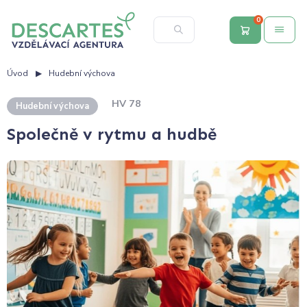
0
Úvod
Hudební výchova
HV 78
Hudební výchova
Společně v rytmu a hudbě