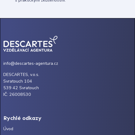
s praktickými zkušenostmi.
info@descartes-agentura.cz
DESCARTES, v.o.s.
Svratouch 104
539 42 Svratouch
IČ: 26008530
Rychlé odkazy
Úvod