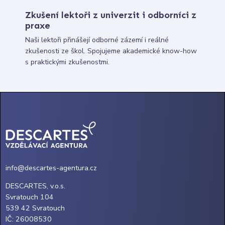
Zkušení lektoři z univerzit i odborníci z
praxe
Naši lektoři přinášejí odborné zázemí i reálné
zkušenosti ze škol. Spojujeme akademické know-how
s praktickými zkušenostmi.
info@descartes-agentura.cz
DESCARTES, v.o.s.
Svratouch 104
539 42 Svratouch
IČ: 26008530