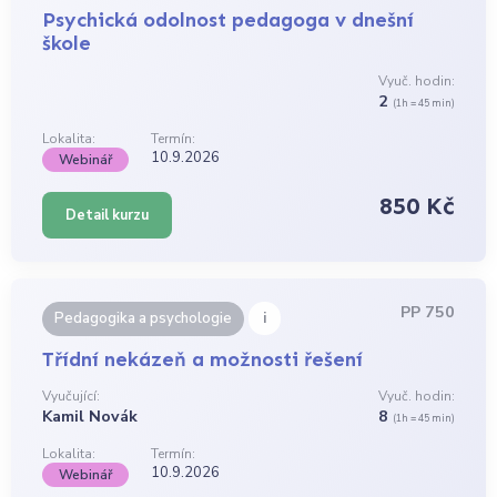
Psychická odolnost pedagoga v dnešní
škole
Vyuč. hodin:
2
(1h = 45 min)
Lokalita:
Termín:
10.9.2026
Webinář
850 Kč
Detail kurzu
PP 750
i
Pedagogika a psychologie
Třídní nekázeň a možnosti řešení
Vyučující:
Vyuč. hodin:
Kamil Novák
8
(1h = 45 min)
Lokalita:
Termín:
10.9.2026
Webinář