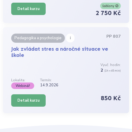
šablony
Detail kurzu
2 750 Kč
PP 807
i
Pedagogika a psychologie
Jak zvládat stres a náročné situace ve
škole
Vyuč. hodin:
2
(1h = 45 min)
Lokalita:
Termín:
14.9.2026
Webinář
850 Kč
Detail kurzu