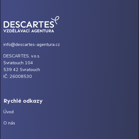
info@descartes-agentura.cz
DESCARTES, v.o.s.
Svratouch 104
539 42 Svratouch
IČ: 26008530
Rychlé odkazy
Úvod
O nás