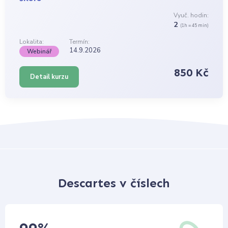
Vyuč. hodin:
2
(1h = 45 min)
Lokalita:
Termín:
14.9.2026
Webinář
850 Kč
Detail kurzu
Descartes v číslech