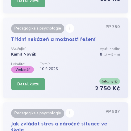
Detail kurzu
PP 750
i
Pedagogika a psychologie
Třídní nekázeň a možnosti řešení
Vyučující:
Vyuč. hodin:
Kamil Novák
8
(1h = 45 min)
Lokalita:
Termín:
10.9.2026
Webinář
šablony
Detail kurzu
2 750 Kč
PP 807
i
Pedagogika a psychologie
Jak zvládat stres a náročné situace ve
škole