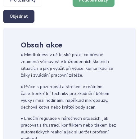
Pro účastníky
Podobné kurzy
Objednat
Obsah akce
• Mindfulness v učitelské praxi: co přesně
znamená všímavost v každodenních školních
situacích a jak ji využít při výuce, komunikaci se
žáky i zvládání pracovní zátěže.
• Práce s pozorností a stresem v reálném
čase: konkrétní techniky pro zklidnění během
výuky i mezi hodinami, například mikropauzy,
dechová kotva nebo krátký body scan.
• Emoční regulace v náročných situacích: jak
pracovat s frustrací, konfliktem nebo tlakem bez
automatických reakcí a jak si udržet profesní
nadhled.