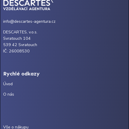
info@descartes-agentura.cz
DESCARTES, v.o.s.
Svratouch 104
539 42 Svratouch
IČ: 26008530
Rychlé odkazy
Úvod
O nás
Vše o nákupu