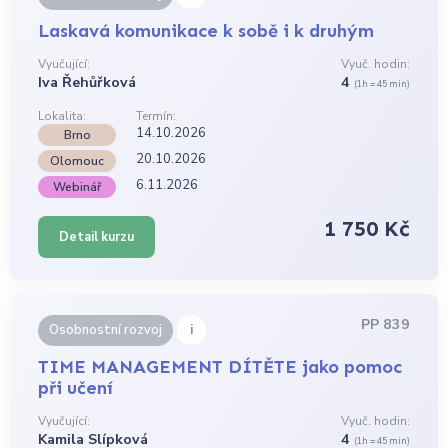
Laskavá komunikace k sobě i k druhým
Vyučující:
Vyuč. hodin:
Iva Řehůřková
4
(1h = 45 min)
Lokalita:
Termín:
14.10.2026
Brno
20.10.2026
Olomouc
6.11.2026
Webinář
1 750 Kč
Detail kurzu
PP 839
i
Osobnostní rozvoj
TIME MANAGEMENT DÍTĚTE jako pomoc
při učení
Vyučující:
Vyuč. hodin:
Kamila Slípková
4
(1h = 45 min)