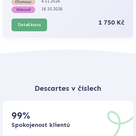
4.11.2026
Olomouc
16.10.2026
Webinář
1 750 Kč
Detail kurzu
Descartes v číslech
99
%
Spokojenost klientů