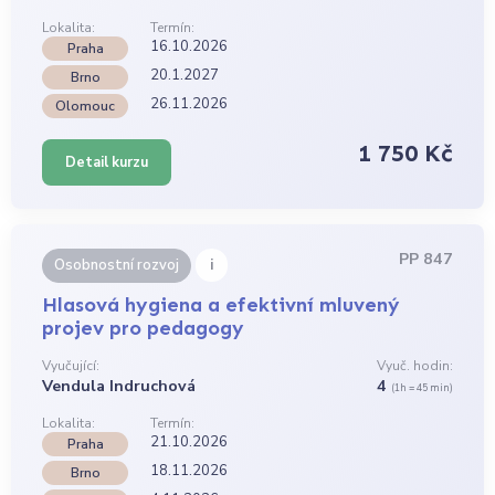
Lokalita:
Termín:
16.10.2026
Praha
20.1.2027
Brno
26.11.2026
Olomouc
1 750 Kč
Detail kurzu
PP 847
i
Osobnostní rozvoj
Hlasová hygiena a efektivní mluvený
projev pro pedagogy
Vyučující:
Vyuč. hodin:
Vendula Indruchová
4
(1h = 45 min)
Lokalita:
Termín:
21.10.2026
Praha
18.11.2026
Brno