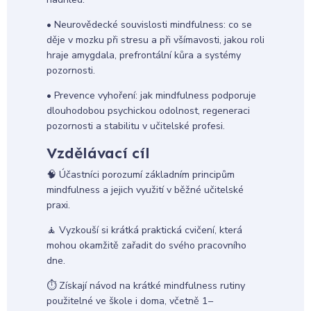
• Neurovědecké souvislosti mindfulness: co se
děje v mozku při stresu a při všímavosti, jakou roli
hraje amygdala, prefrontální kůra a systémy
pozornosti.
• Prevence vyhoření: jak mindfulness podporuje
dlouhodobou psychickou odolnost, regeneraci
pozornosti a stabilitu v učitelské profesi.
Vzdělávací cíl
🧠 Účastníci porozumí základním principům
mindfulness a jejich využití v běžné učitelské
praxi.
🧘 Vyzkouší si krátká praktická cvičení, která
mohou okamžitě zařadit do svého pracovního
dne.
⏱️ Získají návod na krátké mindfulness rutiny
použitelné ve škole i doma, včetně 1–