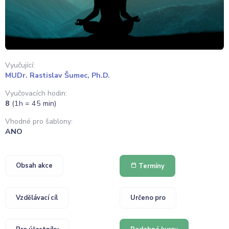
Vyučující:
MUDr. Rastislav Šumec, Ph.D.
Vyučovacích hodin:
8
(1h = 45 min)
Vhodné pro šablony:
ANO
Obsah akce
Termíny
Vzdělávací cíl
Určeno pro