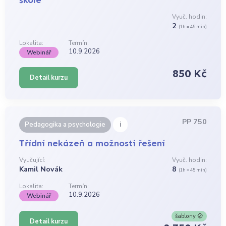
Vyuč. hodin:
2
(1h = 45 min)
Lokalita:
Termín:
10.9.2026
Webinář
850 Kč
Detail kurzu
PP 750
i
Pedagogika a psychologie
Třídní nekázeň a možnosti řešení
Vyučující:
Vyuč. hodin:
Kamil Novák
8
(1h = 45 min)
Lokalita:
Termín:
10.9.2026
Webinář
šablony
Detail kurzu