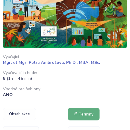
Vyučující:
Mgr. et Mgr. Petra Ambrožová, Ph.D., MBA, MSc.
Vyučovacích hodin:
8
(1h = 45 min)
Vhodné pro šablony:
ANO
Obsah akce
Termíny