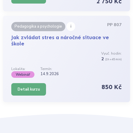
2 750 Kč
PP 807
i
Pedagogika a psychologie
Jak zvládat stres a náročné situace ve
škole
Vyuč. hodin:
2
(1h = 45 min)
Lokalita:
Termín:
14.9.2026
Webinář
850 Kč
Detail kurzu