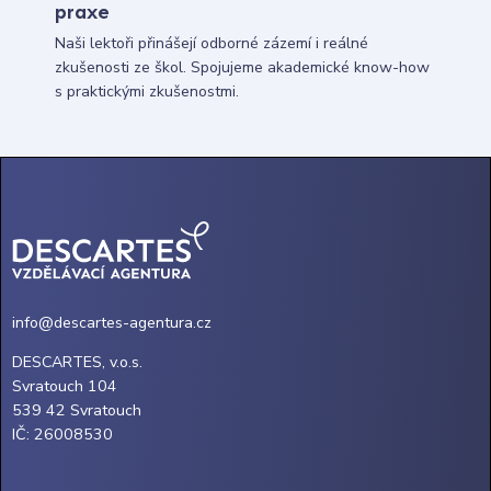
praxe
Naši lektoři přinášejí odborné zázemí i reálné
zkušenosti ze škol. Spojujeme akademické know-how
s praktickými zkušenostmi.
info@descartes-agentura.cz
DESCARTES, v.o.s.
Svratouch 104
539 42 Svratouch
IČ: 26008530