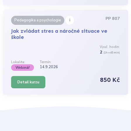
PP 807
i
Pedagogika a psychologie
Jak zvládat stres a náročné situace ve
škole
Vyuč. hodin:
2
(1h = 45 min)
Lokalita:
Termín:
14.9.2026
Webinář
850 Kč
Detail kurzu