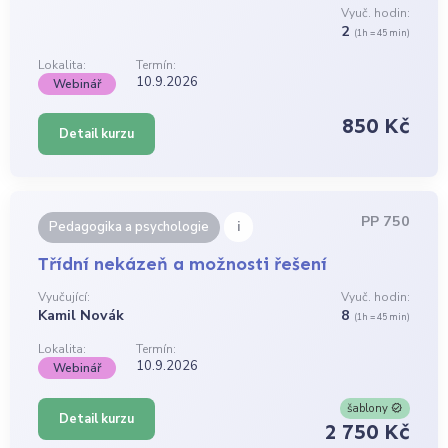
Vyuč. hodin:
2
(1h = 45 min)
Lokalita:
Termín:
10.9.2026
Webinář
850 Kč
Detail kurzu
PP 750
i
Pedagogika a psychologie
Třídní nekázeň a možnosti řešení
Vyučující:
Vyuč. hodin:
Kamil Novák
8
(1h = 45 min)
Lokalita:
Termín:
10.9.2026
Webinář
šablony
Detail kurzu
2 750 Kč