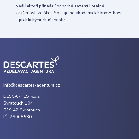
Naši lektoři přinášejí odborné zázemí i reálné
zkušenosti ze škol. Spojujeme akademické know-how
s praktickými zkušenostmi.
info@descartes-agentura.cz
DESCARTES, v.o.s.
Svratouch 104
539 42 Svratouch
IČ: 26008530