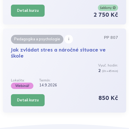
šablony
Detail kurzu
2 750 Kč
PP 807
i
Pedagogika a psychologie
Jak zvládat stres a náročné situace ve
škole
Vyuč. hodin:
2
(1h = 45 min)
Lokalita:
Termín:
14.9.2026
Webinář
850 Kč
Detail kurzu