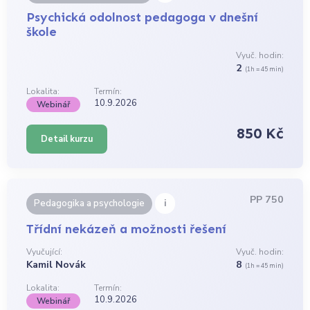
Psychická odolnost pedagoga v dnešní
škole
Vyuč. hodin:
2
(1h = 45 min)
Lokalita:
Termín:
10.9.2026
Webinář
850 Kč
Detail kurzu
PP 750
i
Pedagogika a psychologie
Třídní nekázeň a možnosti řešení
Vyučující:
Vyuč. hodin:
Kamil Novák
8
(1h = 45 min)
Lokalita:
Termín:
10.9.2026
Webinář