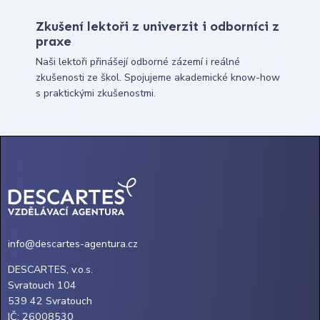
Zkušení lektoři z univerzit i odborníci z
praxe
Naši lektoři přinášejí odborné zázemí i reálné
zkušenosti ze škol. Spojujeme akademické know-how
s praktickými zkušenostmi.
info@descartes-agentura.cz
DESCARTES, v.o.s.
Svratouch 104
539 42 Svratouch
IČ: 26008530