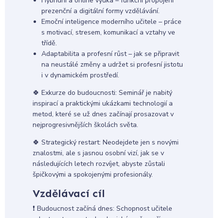
Hybridní a online výuka – funkční propojení
prezenční a digitální formy vzdělávání.
Emoční inteligence moderního učitele – práce
s motivací, stresem, komunikací a vztahy ve
třídě.
Adaptabilita a profesní růst – jak se připravit
na neustálé změny a udržet si profesní jistotu
i v dynamickém prostředí.
🍀 Exkurze do budoucnosti: Seminář je nabitý
inspirací a praktickými ukázkami technologií a
metod, které se už dnes začínají prosazovat v
nejprogresivnějších školách světa.
🍀 Strategický restart: Neodejdete jen s novými
znalostmi, ale s jasnou osobní vizí, jak se v
následujících letech rozvíjet, abyste zůstali
špičkovými a spokojenými profesionály.
Vzdělávací cíl
❗️ Budoucnost začíná dnes: Schopnost učitele