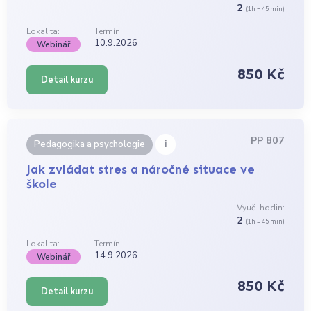
2
(1h = 45 min)
Lokalita:
Termín:
10.9.2026
Webinář
850 Kč
Detail kurzu
PP 807
i
Pedagogika a psychologie
Jak zvládat stres a náročné situace ve
škole
Vyuč. hodin:
2
(1h = 45 min)
Lokalita:
Termín:
14.9.2026
Webinář
850 Kč
Detail kurzu