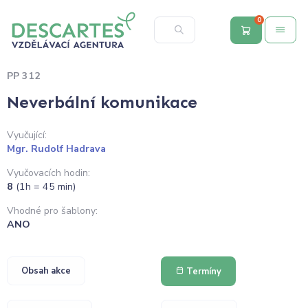
0
PP 312
Neverbální komunikace
Vyučující:
Mgr. Rudolf Hadrava
Vyučovacích hodin:
8
(1h = 45 min)
Vhodné pro šablony:
ANO
Obsah akce
Termíny