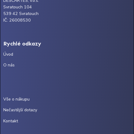
DESCARTES, v.o.s.
Svratouch 104
539 42 Svratouch
IČ: 26008530
Rychlé odkazy
Úvod
O nás
Vše o nákupu
Nečastější dotazy
Kontakt