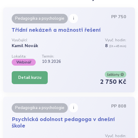
PP 750
i
Pedagogika a psychologie
Třídní nekázeň a možnosti řešení
Vyučující:
Vyuč. hodin:
Kamil Novák
8
(1h = 45 min)
Lokalita:
Termín:
10.9.2026
Webinář
šablony
Detail kurzu
2 750 Kč
PP 808
i
Pedagogika a psychologie
Psychická odolnost pedagoga v dnešní
škole
Vyuč. hodin: