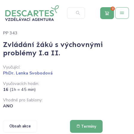
0
PP 343
Zvládání žáků s výchovnými
problémy I.a II.
Vyučující:
PhDr. Lenka Svobodová
Vyučovacích hodin:
16
(1h = 45 min)
Vhodné pro šablony:
ANO
Obsah akce
Termíny