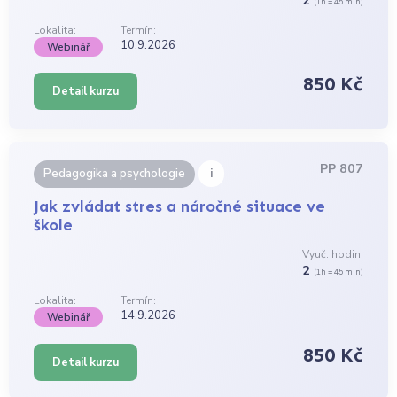
2
(1h = 45 min)
Lokalita:
Termín:
10.9.2026
Webinář
850 Kč
Detail kurzu
PP 807
i
Pedagogika a psychologie
Jak zvládat stres a náročné situace ve
škole
Vyuč. hodin:
2
(1h = 45 min)
Lokalita:
Termín:
14.9.2026
Webinář
850 Kč
Detail kurzu