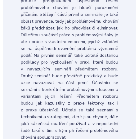
protože předpokladem úspěšného řešení
problémového chování je hlubší porozumění
příčinám. Stěžejní částí prvního semináře je také
oblast prevence, tedy jak problémovému chování
žáků předcházet, jak ho předvídat či eliminovat.
Důležitou součástí práce s problémovými žáky je
ale i práce s vlastními emocemi, jejichž zvládání
se na úspěšnosti ovlivnění problému významně
podílí. Na prvním semináři také učitelé dostanou
podklady pro vyzkoušení v praxi, které budou
v navazujícím semináři předmětem rozboru.
Druhý seminář bude převážně praktický a bude
úzce navazovat na část první. Účastníci se
seznámí s konkrétními problémovými situacemi a
variantami jejich řešení. Předmětem rozboru
budou jak kazuistiky z praxe lektorky, tak i
z praxe účastníků. Učitelé se také seznámí s
technikami a strategiemi, které jsou chybné, dále
jaká kázeňská opatření používat a v neposlední
řadě také s tím, s kým při řešení problémového
chování spolupracovat.