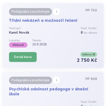
PP 750
i
Pedagogika a psychologie
Třídní nekázeň a možnosti řešení
Vyučující:
Vyuč. hodin:
Kamil Novák
8
(1h = 45 min)
Lokalita:
Termín:
10.9.2026
Webinář
šablony
Detail kurzu
2 750 Kč
PP 808
i
Pedagogika a psychologie
Psychická odolnost pedagoga v dnešní
škole
Vyuč. hodin: