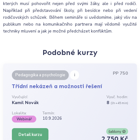
kterých musí pohovořit nejen před svými žáky, ale i před rodiči.
Například při představování školy, při besídce nebo při vedení
rodičovských schůzek. Během semináře si uvědomíme, jaký vliv na
publikum nebo na komunikačního partnera mají vědomě využité
techniky mluvení a jak je možné předcházet konfliktům.
Podobné kurzy
PP 750
i
Pedagogika a psychologie
Třídní nekázeň a možnosti řešení
Vyučující:
Vyuč. hodin:
Kamil Novák
8
(1h = 45 min)
Lokalita:
Termín:
10.9.2026
Webinář
šablony
Detail kurzu
2 750 Kč