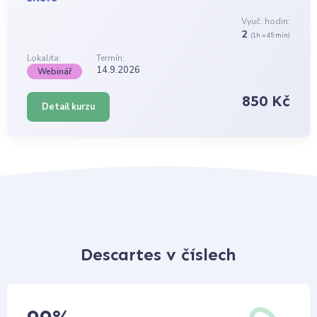
Vyuč. hodin:
2
(1h = 45 min)
Lokalita:
Termín:
14.9.2026
Webinář
850 Kč
Detail kurzu
Descartes v číslech