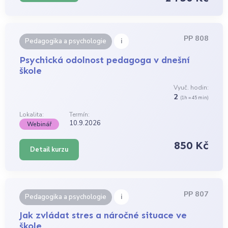
PP 808
i
Pedagogika a psychologie
Psychická odolnost pedagoga v dnešní
škole
Vyuč. hodin:
2
(1h = 45 min)
Lokalita:
Termín:
10.9.2026
Webinář
850 Kč
Detail kurzu
PP 807
i
Pedagogika a psychologie
Jak zvládat stres a náročné situace ve
škole