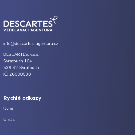
info@descartes-agentura.cz
DESCARTES, v.o.s.
Svratouch 104
539 42 Svratouch
IČ: 26008530
Rychlé odkazy
Úvod
O nás