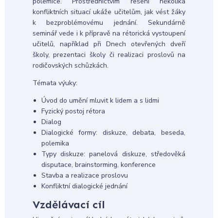
polemice. Prostřednictvím řešení několika
konfliktních situací ukáže učitelům, jak vést žáky
k bezproblémovému jednání. Sekundárně
seminář vede i k přípravě na rétorická vystoupení
učitelů, například při Dnech otevřených dveří
školy, prezentaci školy či realizaci proslovů na
rodičovských schůzkách.
Témata výuky:
Úvod do umění mluvit k lidem a s lidmi
Fyzický postoj rétora
Dialog
Dialogické formy: diskuze, debata, beseda,
polemika
Typy diskuze: panelová diskuze, středověká
disputace, brainstorming, konference
Stavba a realizace proslovu
Konfliktní dialogické jednání
Vzdělávací cíl