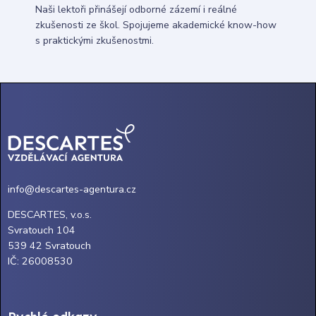
Naši lektoři přinášejí odborné zázemí i reálné
zkušenosti ze škol. Spojujeme akademické know-how
s praktickými zkušenostmi.
info@descartes-agentura.cz
DESCARTES, v.o.s.
Svratouch 104
539 42 Svratouch
IČ: 26008530