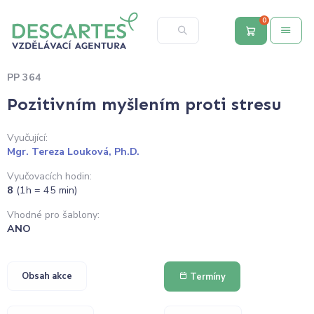
0
PP 364
Pozitivním myšlením proti stresu
Vyučující:
Mgr. Tereza Louková, Ph.D.
Vyučovacích hodin:
8
(1h = 45 min)
Vhodné pro šablony:
ANO
Obsah akce
Termíny