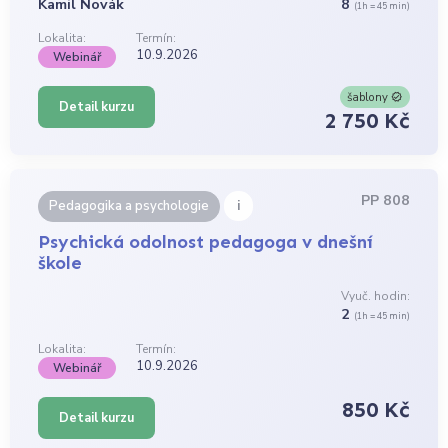
Kamil Novák
8
(1h = 45 min)
Lokalita:
Termín:
10.9.2026
Webinář
šablony
Detail kurzu
2 750 Kč
PP 808
i
Pedagogika a psychologie
Psychická odolnost pedagoga v dnešní
škole
Vyuč. hodin:
2
(1h = 45 min)
Lokalita:
Termín:
10.9.2026
Webinář
850 Kč
Detail kurzu