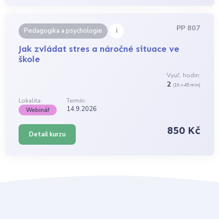
PP 807
i
Pedagogika a psychologie
Jak zvládat stres a náročné situace ve
škole
Vyuč. hodin:
2
(1h = 45 min)
Lokalita:
Termín:
14.9.2026
Webinář
850 Kč
Detail kurzu