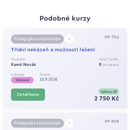
Podobné kurzy
PP 750
i
Pedagogika a psychologie
Třídní nekázeň a možnosti řešení
Vyučující:
Vyuč. hodin:
Kamil Novák
8
(1h = 45 min)
Lokalita:
Termín:
10.9.2026
Webinář
šablony
Detail kurzu
2 750 Kč
PP 808
i
Pedagogika a psychologie