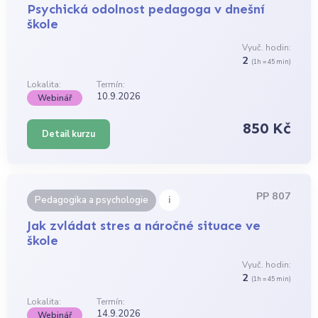
Psychická odolnost pedagoga v dnešní
škole
Vyuč. hodin:
2
(1h = 45 min)
Lokalita:
Termín:
10.9.2026
Webinář
850 Kč
Detail kurzu
PP 807
i
Pedagogika a psychologie
Jak zvládat stres a náročné situace ve
škole
Vyuč. hodin:
2
(1h = 45 min)
Lokalita:
Termín:
14.9.2026
Webinář