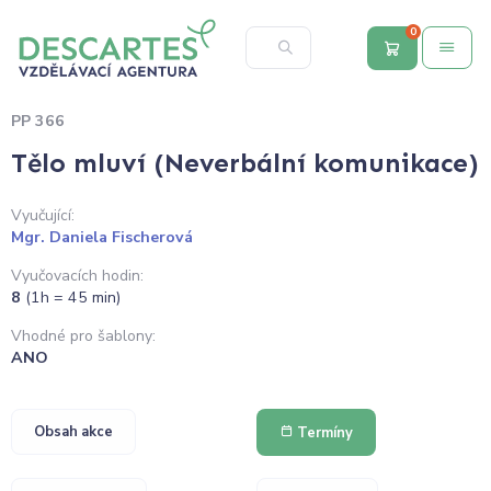
0
PP 366
Tělo mluví (Neverbální komunikace)
Vyučující:
Mgr. Daniela Fischerová
Vyučovacích hodin:
8
(1h = 45 min)
Vhodné pro šablony:
ANO
Obsah akce
Termíny