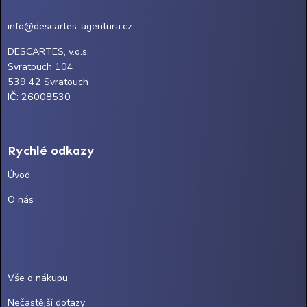
info@descartes-agentura.cz
DESCARTES, v.o.s.
Svratouch 104
539 42 Svratouch
IČ: 26008530
Rychlé odkazy
Úvod
O nás
Vše o nákupu
Nečastější dotazy