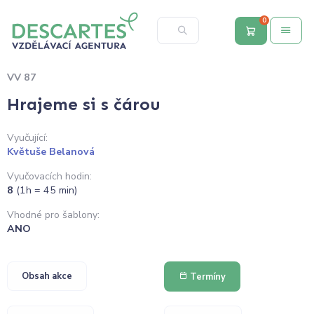
0
VV 87
Hrajeme si s čárou
Vyučující:
Květuše Belanová
Vyučovacích hodin:
8
(1h = 45 min)
Vhodné pro šablony:
ANO
Obsah akce
Termíny