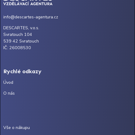
info@descartes-agentura.cz
DESCARTES, v.o.s.
Svratouch 104
539 42 Svratouch
IČ: 26008530
Rychlé odkazy
Úvod
O nás
Vše o nákupu