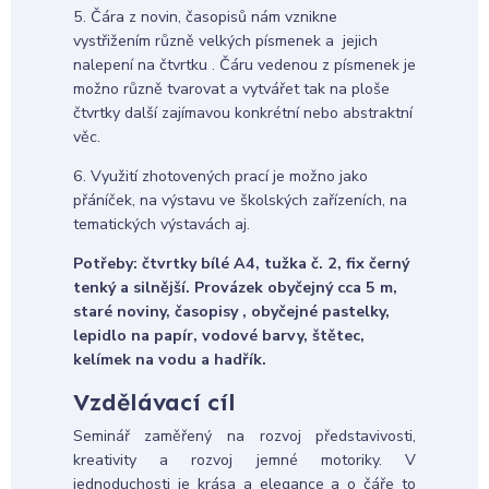
5. Čára z novin, časopisů nám vznikne
vystřižením různě velkých písmenek a jejich
nalepení na čtvrtku . Čáru vedenou z písmenek je
možno různě tvarovat a vytvářet tak na ploše
čtvrtky další zajímavou konkrétní nebo abstraktní
věc.
6. Využití zhotovených prací je možno jako
přáníček, na výstavu ve školských zařízeních, na
tematických výstavách aj.
Potřeby: čtvrtky bílé A4, tužka č. 2, fix černý
tenký a silnější. Provázek obyčejný cca 5 m,
staré noviny, časopisy , obyčejné pastelky,
lepidlo na papír, vodové barvy, štětec,
kelímek na vodu a hadřík.
Vzdělávací cíl
Seminář zaměřený na rozvoj představivosti,
kreativity a rozvoj jemné motoriky. V
jednoduchosti je krása a elegance a o čáře to