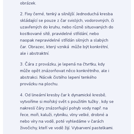
obrázek.
2. Fixy černé, tenký a silnější. Jednoduchá kresba
skládající se pouze z čar svislých, vodorovných, či
uzavřených do kruhu, nebo různě situovaných do
kostkované sítě, pravidelné střídání, nebo
naopak nepravidelné střídán silných a slabých
čar. Obrazec, který vzniká může být konkrétní,
ale i abstraktní.
3. Čára z provázku, je lepená na čtvrtku, kdy
může opět znázorňovat něco konkrétního, ale i
abstrakci. Nácvik čistého lepení tenkého
provázku na plochu.
4. Od lineární kresby čar k dynamické kresbě,
vytvoříme si mořský svět s použitím tužky , kdy se
nakreslí čáry znázorňující pohyb vody např. na
řece, moři, kaluži, rybníku, vlny velké, drobné a
nebo víry na vodě, poté vyhledáme v čarách
živočichy, kteří ve vodě žijí. Vybarvení pastelkami.