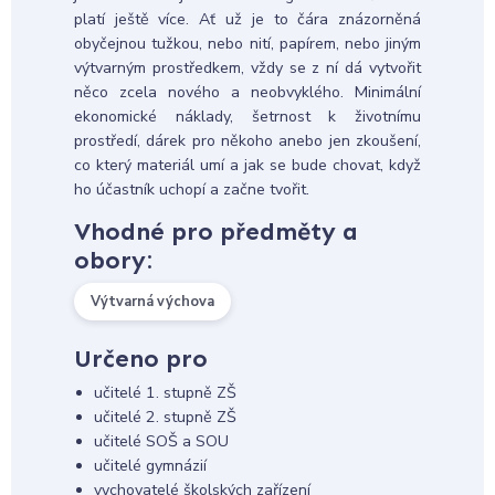
platí ještě více. Ať už je to čára znázorněná
obyčejnou tužkou, nebo nití, papírem, nebo jiným
výtvarným prostředkem, vždy se z ní dá vytvořit
něco zcela nového a neobvyklého. Minimální
ekonomické náklady, šetrnost k životnímu
prostředí, dárek pro někoho anebo jen zkoušení,
co který materiál umí a jak se bude chovat, když
ho účastník uchopí a začne tvořit.
Vhodné pro předměty a
obory:
Výtvarná výchova
Určeno pro
učitelé 1. stupně ZŠ
učitelé 2. stupně ZŠ
učitelé SOŠ a SOU
učitelé gymnázií
vychovatelé školských zařízení