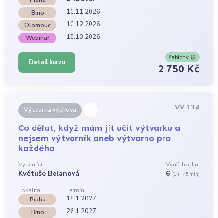
10.11.2026
Brno
10.12.2026
Olomouc
15.10.2026
Webinář
šablony
Detail kurzu
2 750 Kč
VV 134
i
Výtvarná výchova
Co dělat, když mám jít učit výtvarku a
nejsem výtvarník aneb výtvarno pro
každého
Vyučující:
Vyuč. hodin:
Květuše Belanová
6
(1h = 45 min)
Lokalita:
Termín:
18.1.2027
Praha
26.1.2027
Brno