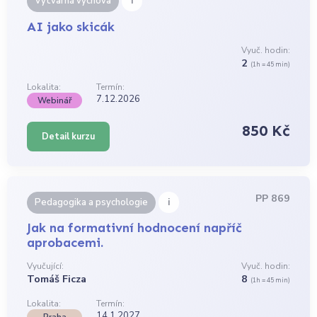
i
Výtvarná výchova
AI jako skicák
Vyuč. hodin:
2
(1h = 45 min)
Lokalita:
Termín:
7.12.2026
Webinář
850 Kč
Detail kurzu
PP 869
i
Pedagogika a psychologie
Jak na formativní hodnocení napříč
aprobacemi.
Vyučující:
Vyuč. hodin:
Tomáš Ficza
8
(1h = 45 min)
Lokalita:
Termín:
14.1.2027
Praha