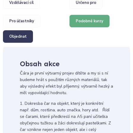
Vzdělávací cíl
Určeno pro
Pro účastníky
Podobné kurzy
Objednat
Obsah akce
Čára je první výtvarný projev dítěte a my si s ní
budeme hrát s použitím různých materiálů, tak
aby výsledný efekt byl příjemný, výtvarně hezký a
měl vypovídající hodnotu.
1. Dokresba čar na objekt, který je konkrétní
např. dům, rostlina, auto značka, hory atd. Řídí
se čarami, které předkreslí na A5 paní učitelka
obyčejnou tužkou a žáci dokreslují pastelkami. Z
čar vznikne nejen jeden objekt, ale i celý