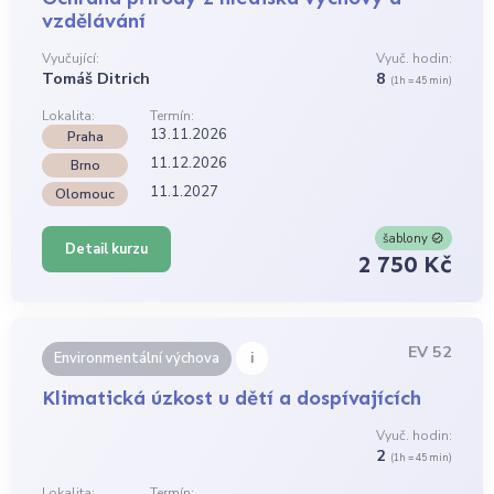
vzdělávání
Vyučující:
Vyuč. hodin:
Tomáš Ditrich
8
(1h = 45 min)
Lokalita:
Termín:
13.11.2026
Praha
11.12.2026
Brno
11.1.2027
Olomouc
šablony
Detail kurzu
2 750 Kč
EV 52
i
Environmentální výchova
Klimatická úzkost u dětí a dospívajících
Vyuč. hodin:
2
(1h = 45 min)
Lokalita:
Termín: