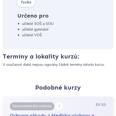
Fyzika
Určeno pro
učitelé SOŠ a SOU
učitelé gymnázií
učitelé VOŠ
Termíny a lokality kurzů:
V současné době nejsou vypsány žádné termíny tohoto kurzu.
Podobné kurzy
EV 53
i
Environmentální výchova
Ochrana přírody z hlediska výchovy a