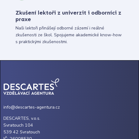
Zkušení lektoři z univerzit i odborníci z
praxe
Naši lektoři přinášejí odborné zázemí i reálné
zkušenosti ze škol. Spojujeme akademické know-how
s praktickými zkušenostmi.
info@descartes-agentura.cz
DESCARTES, v.o.s.
Svratouch 104
539 42 Svratouch
IČ: 26008530