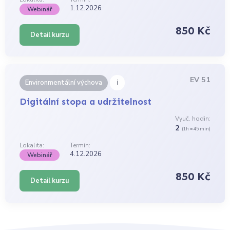
1.12.2026
Webinář
850 Kč
Detail kurzu
EV 51
i
Environmentální výchova
Digitální stopa a udržitelnost
Vyuč. hodin:
2
(1h = 45 min)
Lokalita:
Termín:
4.12.2026
Webinář
850 Kč
Detail kurzu