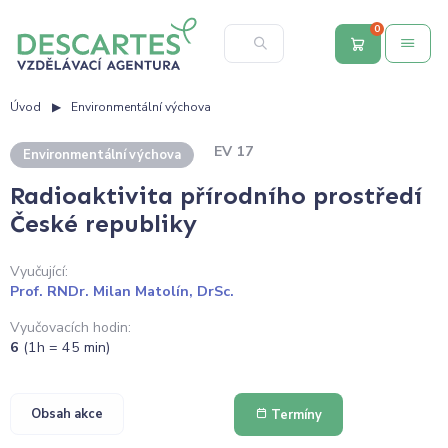
0
Úvod
Environmentální výchova
EV 17
Environmentální výchova
Radioaktivita přírodního prostředí
České republiky
Vyučující:
Prof. RNDr. Milan Matolín, DrSc.
Vyučovacích hodin:
6
(1h = 45 min)
Obsah akce
Termíny