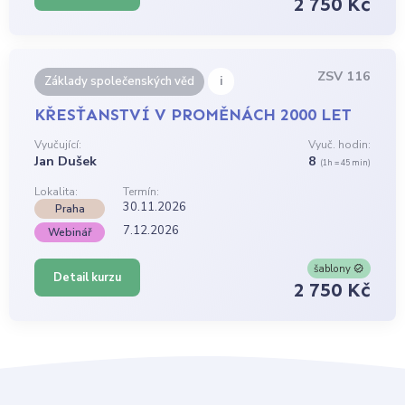
2 750 Kč
ZSV 116
i
Základy společenských věd
KŘESŤANSTVÍ V PROMĚNÁCH 2000 LET
Vyučující:
Vyuč. hodin:
Jan Dušek
8
(1h = 45 min)
Lokalita:
Termín:
30.11.2026
Praha
7.12.2026
Webinář
šablony
Detail kurzu
2 750 Kč