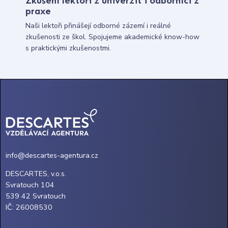
Zkušení lektoři z univerzit i odborníci z
praxe
Naši lektoři přinášejí odborné zázemí i reálné
zkušenosti ze škol. Spojujeme akademické know-how
s praktickými zkušenostmi.
info@descartes-agentura.cz
DESCARTES, v.o.s.
Svratouch 104
539 42 Svratouch
IČ: 26008530