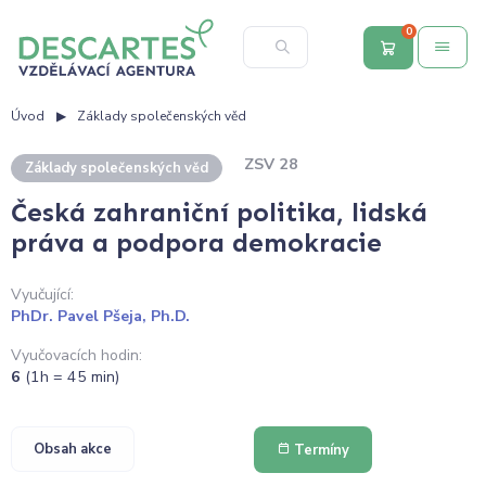
0
Úvod
Základy společenských věd
ZSV 28
Základy společenských věd
Česká zahraniční politika, lidská
práva a podpora demokracie
Vyučující:
PhDr. Pavel Pšeja, Ph.D.
Vyučovacích hodin:
6
(1h = 45 min)
Obsah akce
Termíny