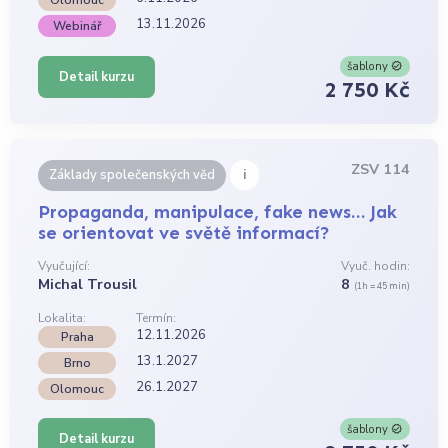
Olomouc
13.11.2026
Webinář
šablony
Detail kurzu
2 750 Kč
ZSV 114
i
Základy společenských věd
Propaganda, manipulace, fake news… Jak
se orientovat ve světě informací?
Vyučující:
Vyuč. hodin:
Michal Trousil
8
(1h = 45 min)
Lokalita:
Termín:
12.11.2026
Praha
13.1.2027
Brno
26.1.2027
Olomouc
šablony
Detail kurzu