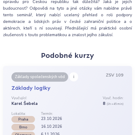
opravdu pro Českou republiku tak důležitá? Jaká je jejich
budoucnost? Odpovědi na tyto a jiné otázky vám nabídne právě
tento seminář, který nabízí ucelený přehled o roli podpory
demokracie a lidských práv v české zahraniční politice a o
aktérech, kteří s ní souvisejí. Přednášející má praktické osobní
zkušenosti s touto problematikou a znalost jejího zákulisí.
Podobné kurzy
ZSV 109
i
Základy společenských věd
Základy logiky
Vyučující:
Vyuč. hodin:
Karel Šebela
8
(1h = 45 min)
Lokalita:
Termín:
23.10.2026
Praha
16.10.2026
Brno
6.11.2026