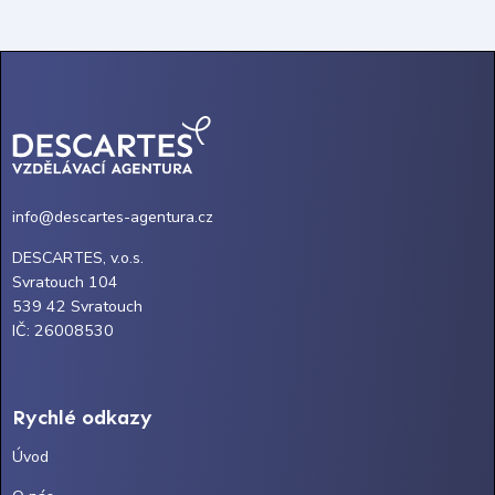
info@descartes-agentura.cz
DESCARTES, v.o.s.
Svratouch 104
539 42 Svratouch
IČ: 26008530
Rychlé odkazy
Úvod