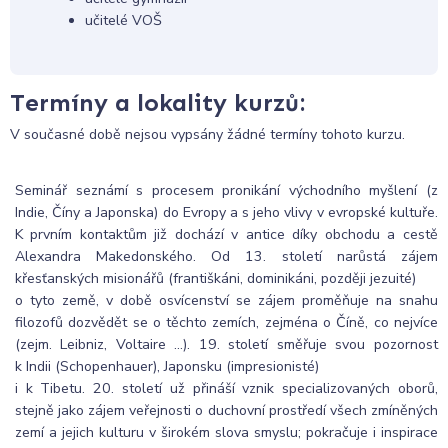
učitelé VOŠ
Termíny a lokality kurzů:
V současné době nejsou vypsány žádné termíny tohoto kurzu.
Seminář seznámí s procesem pronikání východního myšlení (z
Indie, Číny a Japonska) do Evropy a s jeho vlivy v evropské kultuře.
K prvním kontaktům již dochází v antice díky obchodu a cestě
Alexandra Makedonského. Od 13. století narůstá zájem
křesťanských misionářů (františkáni, dominikáni, později jezuité)
o tyto země, v době osvícenství se zájem proměňuje na snahu
filozofů dozvědět se o těchto zemích, zejména o Číně, co nejvíce
(zejm. Leibniz, Voltaire …). 19. století směřuje svou pozornost
k Indii (Schopenhauer), Japonsku (impresionisté)
i k Tibetu. 20. století už přináší vznik specializovaných oborů,
stejně jako zájem veřejnosti o duchovní prostředí všech zmíněných
zemí a jejich kulturu v širokém slova smyslu; pokračuje i inspirace