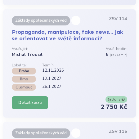
ZSV 114
i
Základy společenských věd
Propaganda, manipulace, fake news… Jak
se orientovat ve světě informací?
Vyučující:
Vyuč. hodin:
Michal Trousil
8
(1h = 45 min)
Lokalita:
Termín:
12.11.2026
Praha
13.1.2027
Brno
26.1.2027
Olomouc
šablony
Detail kurzu
2 750 Kč
ZSV 116
i
Základy společenských věd