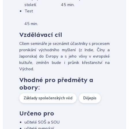
století. 45 min.
Test
45 min.
Vzdělávací cíl
Cílem semináře je seznámit účastníky s procesem
pronikání východního myšlení (z Indie, Číny a
Japonska) do Evropy a s jeho vlivy v evropské
kultuře, zmíněn bude i průnik křesťanství na
Východ.
Vhodné pro předměty a
obory:
Základy společenských věd
Dějepis
Určeno pro
učitelé SOŠ a SOU
učitelé gymnázií