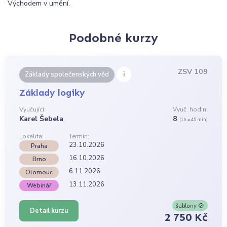
Východem v umění.
Podobné kurzy
ZSV 109
i
Základy společenských věd
Základy logiky
Vyučující:
Vyuč. hodin:
Karel Šebela
8
(1h = 45 min)
Lokalita:
Termín:
23.10.2026
Praha
16.10.2026
Brno
6.11.2026
Olomouc
13.11.2026
Webinář
šablony
Detail kurzu
2 750 Kč