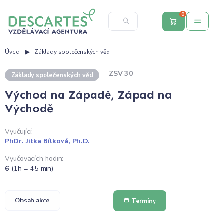
0
Úvod
Základy společenských věd
ZSV 30
Základy společenských věd
Východ na Západě, Západ na
Východě
Vyučující:
PhDr. Jitka Bílková, Ph.D.
Vyučovacích hodin:
6
(1h = 45 min)
Obsah akce
Termíny