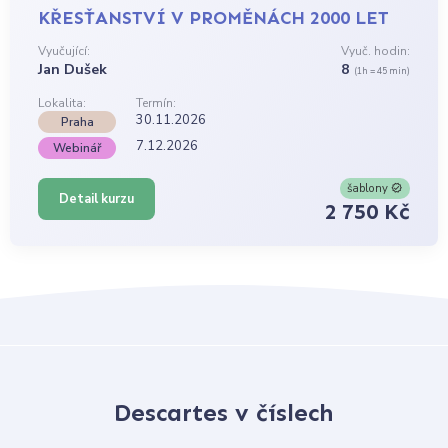
KŘESŤANSTVÍ V PROMĚNÁCH 2000 LET
Vyučující:
Vyuč. hodin:
Jan Dušek
8
(1h = 45 min)
Lokalita:
Termín:
30.11.2026
Praha
7.12.2026
Webinář
šablony
Detail kurzu
2 750 Kč
Descartes v číslech