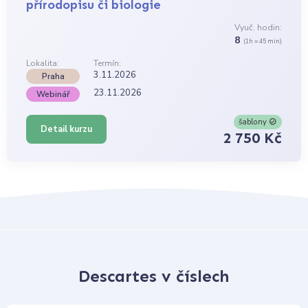
přírodopisu či biologie
Vyuč. hodin:
8
(1h = 45 min)
Lokalita:
Termín:
3.11.2026
Praha
23.11.2026
Webinář
šablony
Detail kurzu
2 750 Kč
Descartes v číslech