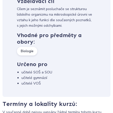
Vzdělávací cíl
Cílem je seznámit posluchače se strukturou
lidského organizmu na mikroskopické úrovni ve
vztahu k jeho funkci dle současných poznatků,
s jejich možnými odchylkami.
Vhodné pro předměty a
obory:
Biologie
Určeno pro
učitelé SOŠ a SOU
učitelé gymnázií
učitelé VOŠ
Termíny a lokality kurzů:
V současné době nejsou vypsány žádné termíny tohoto kurzu.