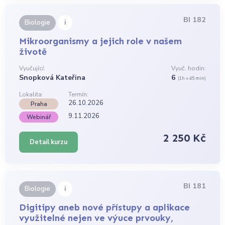
BI 182
i
Biologie
Mikroorganismy a jejich role v našem
životě
Vyučující:
Vyuč. hodin:
Snopková Kateřina
6
(1h = 45 min)
Lokalita:
Termín:
26.10.2026
Praha
9.11.2026
Webinář
2 250 Kč
Detail kurzu
BI 181
i
Biologie
Digitipy aneb nové přístupy a aplikace
využitelné nejen ve výuce prvouky,