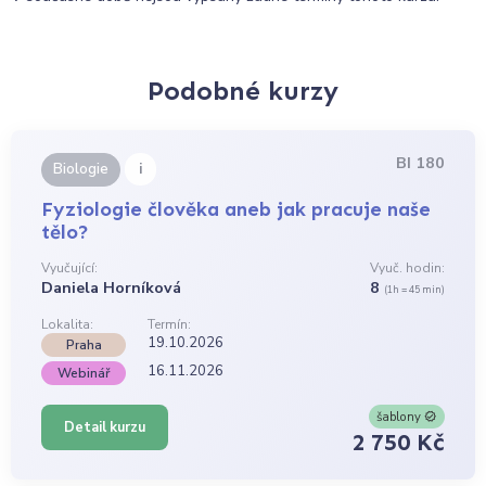
Podobné kurzy
BI 180
i
Biologie
Fyziologie člověka aneb jak pracuje naše
tělo?
Vyučující:
Vyuč. hodin:
Daniela Horníková
8
(1h = 45 min)
Lokalita:
Termín:
19.10.2026
Praha
16.11.2026
Webinář
šablony
Detail kurzu
2 750 Kč