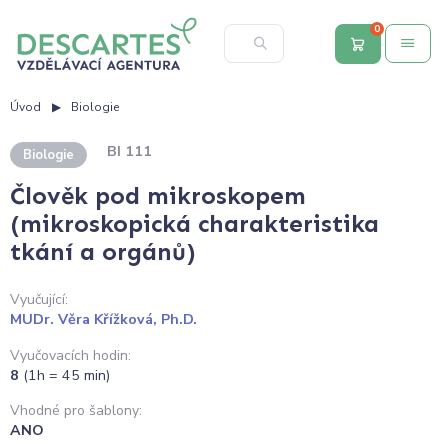
0
Úvod
Biologie
BI 111
Biologie
Člověk pod mikroskopem
(mikroskopická charakteristika
tkání a orgánů)
Vyučující:
MUDr. Věra Křížková, Ph.D.
Vyučovacích hodin:
8
(1h = 45 min)
Vhodné pro šablony:
ANO