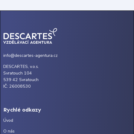
info@descartes-agentura.cz
DESCARTES, v.o.s.
Svratouch 104
539 42 Svratouch
IČ: 26008530
Rychlé odkazy
Úvod
O nás