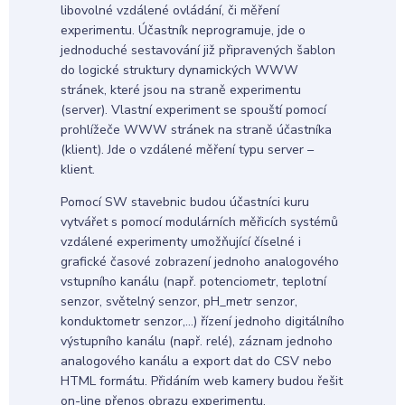
libovolné vzdálené ovládání, či měření
experimentu. Účastník neprogramuje, jde o
jednoduché sestavování již připravených šablon
do logické struktury dynamických WWW
stránek, které jsou na straně experimentu
(server). Vlastní experiment se spouští pomocí
prohlížeče WWW stránek na straně účastníka
(klient). Jde o vzdálené měření typu server –
klient.
Pomocí SW stavebnic budou účastníci kuru
vytvářet s pomocí modulárních měřicích systémů
vzdálené experimenty umožňující číselné i
grafické časové zobrazení jednoho analogového
vstupního kanálu (např. potenciometr, teplotní
senzor, světelný senzor, pH_metr senzor,
konduktometr senzor,…) řízení jednoho digitálního
výstupního kanálu (např. relé), záznam jednoho
analogového kanálu a export dat do CSV nebo
HTML formátu. Přidáním web kamery budou řešit
on-line přenos obrazu experimentu.