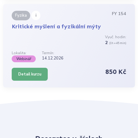
FY 154
i
Fyzika
Kritické myšlení a fyzikální mýty
Vyuč. hodin:
2
(1h = 45 min)
Lokalita:
Termín:
14.12.2026
Webinář
850 Kč
Detail kurzu