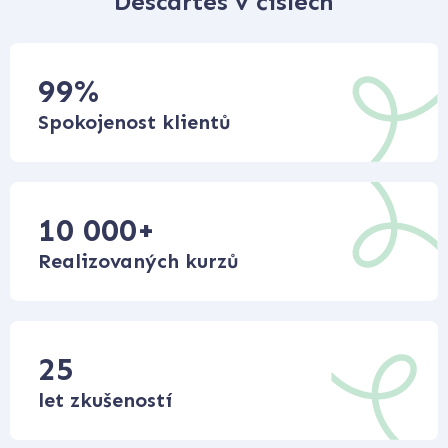
Descartes v číslech
99
%
Spokojenost klientů
10 000
+
Realizovaných kurzů
25
let zkušeností