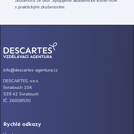
zkušenosti ze škol. Spojujeme akademické know-how
s praktickými zkušenostmi.
info@descartes-agentura.cz
DESCARTES, v.o.s.
Svratouch 104
539 42 Svratouch
IČ: 26008530
Rychlé odkazy