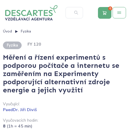
0
Úvod
Fyzika
FY 120
Fyzika
Měření a řízení experimentů s
podporou počítače a internetu se
zaměřením na Experimenty
podporující alternativní zdroje
energie a jejich využití
Vyučující:
PaedDr. Jiři Diviš
Vyučovacích hodin:
8
(1h = 45 min)