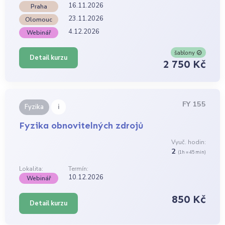
16.11.2026
Praha
23.11.2026
Olomouc
4.12.2026
Webinář
šablony
Detail kurzu
2 750 Kč
FY 155
i
Fyzika
Fyzika obnovitelných zdrojů
Vyuč. hodin:
2
(1h = 45 min)
Lokalita:
Termín:
10.12.2026
Webinář
850 Kč
Detail kurzu