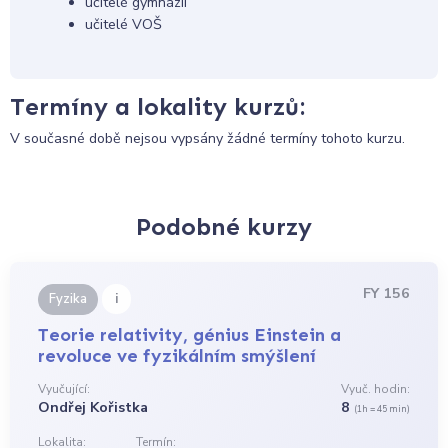
učitelé gymnázií
učitelé VOŠ
Termíny a lokality kurzů:
V současné době nejsou vypsány žádné termíny tohoto kurzu.
Podobné kurzy
FY 156
i
Fyzika
Teorie relativity, génius Einstein a
revoluce ve fyzikálním smýšlení
Vyučující:
Vyuč. hodin:
Ondřej Kořistka
8
(1h = 45 min)
Lokalita:
Termín: