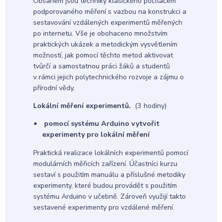
Obsahem jsou techniky klasického počítačem
podporovaného měření s vazbou na konstrukci a
sestavování vzdálených experimentů měřených
po internetu. Vše je obohaceno množstvím
praktických ukázek a metodickým vysvětlením
možností, jak pomocí těchto metod aktivovat
tvůrčí a samostatnou práci žáků a studentů
v rámci jejich polytechnického rozvoje a zájmu o
přírodní vědy.
Lokální měření experimentů.
(3 hodiny)
pomocí systému Arduino vytvořit
experimenty pro lokální měření
Praktická realizace lokálních experimentů pomocí
modulárních měřicích zařízení. Účastníci kurzu
sestaví s použitím manuálu a příslušné metodiky
experimenty, které budou provádět s použitím
systému Arduino v učebně. Zároveň využijí takto
sestavené experimenty pro vzdálené měření.