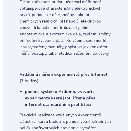
Tímto způsobem budou účastníci měřit např.
voltampérové charakteristiky elektronických
prvků, periodické děje, změny tlaku při
chemických reakcích, pH nápojů, elektrickou
vodivosti kapalin, neutralizaci kyselin,
endotermické a exotermické děje, teplotní změny
při ředění kyselin a další. Ke všem experimentům
jsou vytvořeny manuály, popisující jak konkrétní
měřící postupy, tak metodiku začlenění do výuky.
Vzdálená měření experimentů přes Internet
(3 hodiny)
pomocí systému Arduino, vytvořit
experimenty která jsou řízena přes
internet standardními prohlížeči
Praktická realizace vzdálených experimentů.
Účastníci kurzu budou, s pomocí volně šiřitelných
balíčků softwarových stavebnic, vytvářet