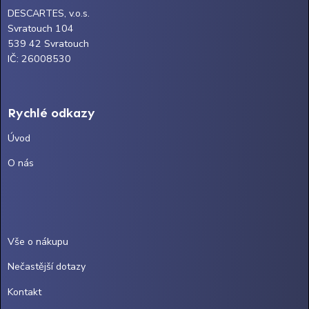
DESCARTES, v.o.s.
Svratouch 104
539 42 Svratouch
IČ: 26008530
Rychlé odkazy
Úvod
O nás
Vše o nákupu
Nečastější dotazy
Kontakt