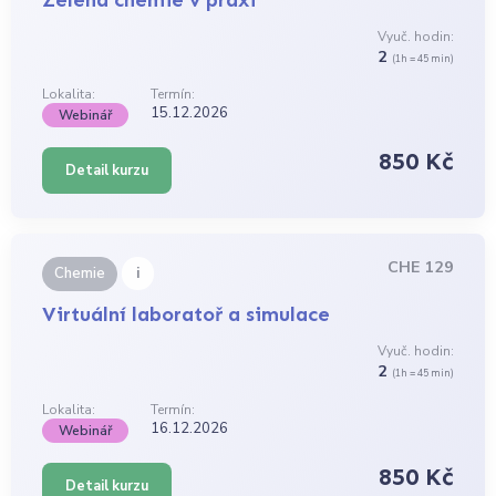
Vyuč. hodin:
2
(1h = 45 min)
Lokalita:
Termín:
15.12.2026
Webinář
850 Kč
Detail kurzu
CHE 129
i
Chemie
Virtuální laboratoř a simulace
Vyuč. hodin:
2
(1h = 45 min)
Lokalita:
Termín:
16.12.2026
Webinář
850 Kč
Detail kurzu