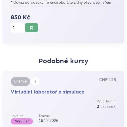
* Odkaz do videokonference obdržíte 2 dny před webinářem
850 Kč
Podobné kurzy
CHE 129
i
Chemie
Virtuální laboratoř a simulace
Vyuč. hodin:
2
(1h = 45 min)
Lokalita:
Termín:
16.12.2026
Webinář