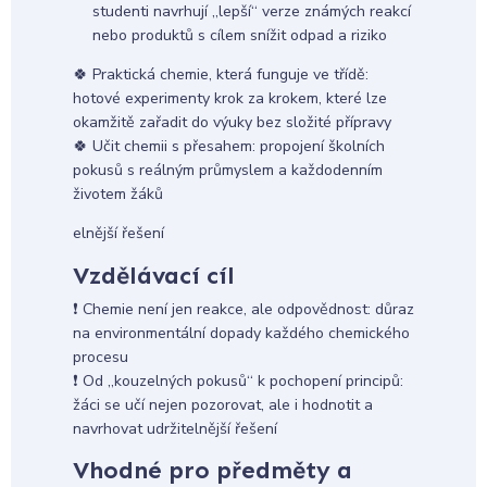
studenti navrhují „lepší“ verze známých reakcí
nebo produktů s cílem snížit odpad a riziko
🍀 Praktická chemie, která funguje ve třídě:
hotové experimenty krok za krokem, které lze
okamžitě zařadit do výuky bez složité přípravy
🍀 Učit chemii s přesahem: propojení školních
pokusů s reálným průmyslem a každodenním
životem žáků
elnější řešení
Vzdělávací cíl
❗ Chemie není jen reakce, ale odpovědnost: důraz
na environmentální dopady každého chemického
procesu
❗ Od „kouzelných pokusů“ k pochopení principů:
žáci se učí nejen pozorovat, ale i hodnotit a
navrhovat udržitelnější řešení
Vhodné pro předměty a