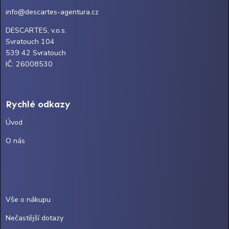
info@descartes-agentura.cz
DESCARTES, v.o.s.
Svratouch 104
539 42 Svratouch
IČ: 26008530
Rychlé odkazy
Úvod
O nás
Vše o nákupu
Nečastější dotazy