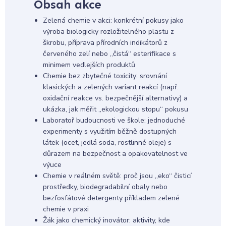
Obsah akce
Zelená chemie v akci: konkrétní pokusy jako
výroba biologicky rozložitelného plastu z
škrobu, příprava přírodních indikátorů z
červeného zelí nebo „čistá“ esterifikace s
minimem vedlejších produktů
Chemie bez zbytečné toxicity: srovnání
klasických a zelených variant reakcí (např.
oxidační reakce vs. bezpečnější alternativy) a
ukázka, jak měřit „ekologickou stopu“ pokusu
Laboratoř budoucnosti ve škole: jednoduché
experimenty s využitím běžně dostupných
látek (ocet, jedlá soda, rostlinné oleje) s
důrazem na bezpečnost a opakovatelnost ve
výuce
Chemie v reálném světě: proč jsou „eko“ čisticí
prostředky, biodegradabilní obaly nebo
bezfosfátové detergenty příkladem zelené
chemie v praxi
Žák jako chemický inovátor: aktivity, kde