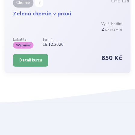
CHE 128
i
Chemie
Zelená chemie v praxi
Vyuč. hodin:
2
(1h = 45 min)
Lokalita:
Termín:
15.12.2026
Webinář
850 Kč
Detail kurzu