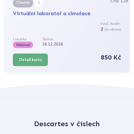
CHE 129
i
Chemie
Virtuální laboratoř a simulace
Vyuč. hodin:
2
(1h = 45 min)
Lokalita:
Termín:
16.12.2026
Webinář
850 Kč
Detail kurzu
Descartes v číslech