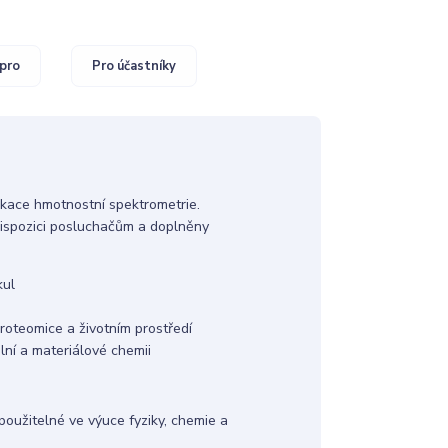
pro
Pro účastníky
likace hmotnostní spektrometrie.
dispozici posluchačům a doplněny
kul
roteomice a životním prostředí
lní a materiálové chemii
použitelné ve výuce fyziky, chemie a