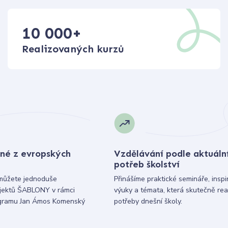
10 000
+
Realizovaných kurzů
né z evropských
Vzdělávání podle aktuáln
potřeb školství
můžete jednoduše
Přinášíme praktické semináře, inspi
ojektů ŠABLONY v rámci
výuky a témata, která skutečně rea
gramu Jan Ámos Komenský
potřeby dnešní školy.