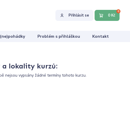
0
Přihlásit se
0 Kč
 (ne)pohádky
Problém s přihláškou
Kontakt
a lokality kurzů:
ě nejsou vypsány žádné termíny tohoto kurzu.