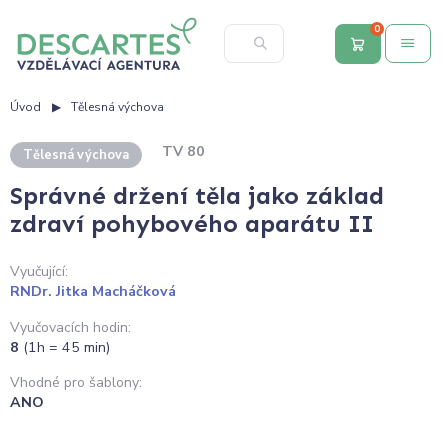
0
Úvod
Tělesná výchova
TV 80
Tělesná výchova
Správné držení těla jako základ
zdraví pohybového aparátu II
Vyučující:
RNDr. Jitka Macháčková
Vyučovacích hodin:
8
(1h = 45 min)
Vhodné pro šablony:
ANO