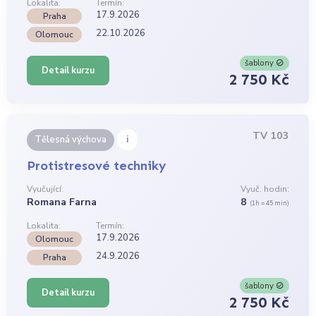
Lokalita:
Termín:
17.9.2026
Praha
22.10.2026
Olomouc
šablony
Detail kurzu
2 750 Kč
TV 103
i
Tělesná výchova
Protistresové techniky
Vyučující:
Vyuč. hodin:
Romana Farna
8
(1h = 45 min)
Lokalita:
Termín:
17.9.2026
Olomouc
24.9.2026
Praha
šablony
Detail kurzu
2 750 Kč