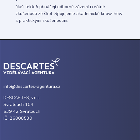
Naši lektoři přinášejí odborné zázemí i reálné
zkušenosti ze škol. Spojujeme akademické know-how
s praktickými zkušenostmi.
info@descartes-agentura.cz
DESCARTES, v.o.s.
Svratouch 104
539 42 Svratouch
IČ: 26008530