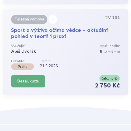
TV 101
i
Tělesná výchova
Sport a výživa očima vědce – aktuální
pohled v teorii i praxi
Vyučující:
Vyuč. hodin:
Aleš Dvořák
8
(1h = 45 min)
Lokalita:
Termín:
21.9.2026
Praha
šablony
Detail kurzu
2 750 Kč