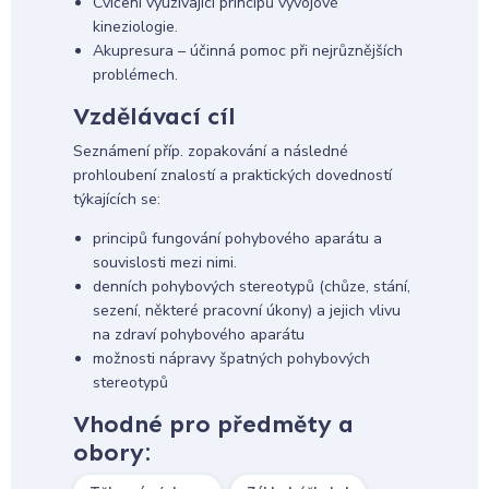
Cvičení využívající principů vývojové
kineziologie.
Akupresura – účinná pomoc při nejrůznějších
problémech.
Vzdělávací cíl
Seznámení příp. zopakování a následné
prohloubení znalostí a praktických dovedností
týkajících se:
principů fungování pohybového aparátu a
souvislosti mezi nimi.
denních pohybových stereotypů (chůze, stání,
sezení, některé pracovní úkony) a jejich vlivu
na zdraví pohybového aparátu
možnosti nápravy špatných pohybových
stereotypů
Vhodné pro předměty a
obory: