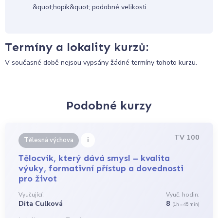
&quot;hopík&quot; podobné velikosti.
Termíny a lokality kurzů:
V současné době nejsou vypsány žádné termíny tohoto kurzu.
Podobné kurzy
TV 100
i
Tělesná výchova
Tělocvik, který dává smysl – kvalita
výuky, formativní přístup a dovednosti
pro život
Vyučující:
Vyuč. hodin:
Dita Culková
8
(1h = 45 min)