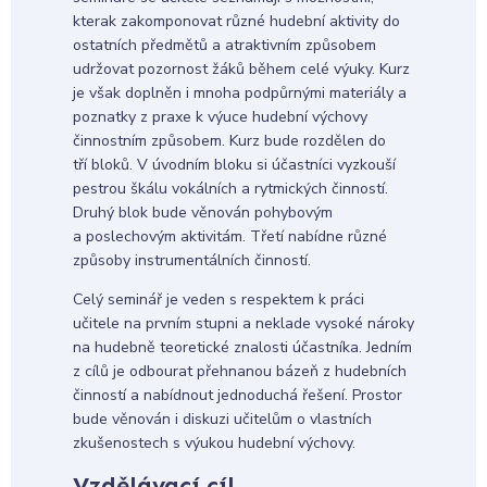
kterak zakomponovat různé hudební aktivity do
ostatních předmětů a atraktivním způsobem
udržovat pozornost žáků během celé výuky. Kurz
je však doplněn i mnoha podpůrnými materiály a
poznatky z praxe k výuce hudební výchovy
činnostním způsobem. Kurz bude rozdělen do
tří bloků. V úvodním bloku si účastníci vyzkouší
pestrou škálu vokálních a rytmických činností.
Druhý blok bude věnován pohybovým
a poslechovým aktivitám. Třetí nabídne různé
způsoby instrumentálních činností.
Celý seminář je veden s respektem k práci
učitele na prvním stupni a neklade vysoké nároky
na hudebně teoretické znalosti účastníka. Jedním
z cílů je odbourat přehnanou bázeň z hudebních
činností a nabídnout jednoduchá řešení. Prostor
bude věnován i diskuzi učitelům o vlastních
zkušenostech s výukou hudební výchovy.
Vzdělávací cíl