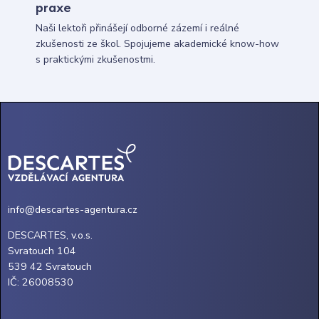
praxe
Naši lektoři přinášejí odborné zázemí i reálné
zkušenosti ze škol. Spojujeme akademické know-how
s praktickými zkušenostmi.
info@descartes-agentura.cz
DESCARTES, v.o.s.
Svratouch 104
539 42 Svratouch
IČ: 26008530