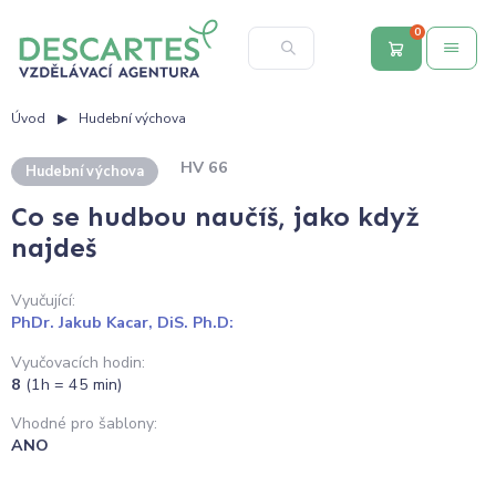
0
Úvod
Hudební výchova
HV 66
Hudební výchova
Co se hudbou naučíš, jako když
najdeš
Vyučující:
PhDr. Jakub Kacar, DiS. Ph.D:
Vyučovacích hodin:
8
(1h = 45 min)
Vhodné pro šablony:
ANO