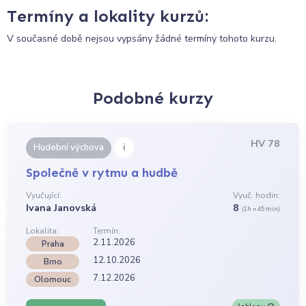
Termíny a lokality kurzů:
V současné době nejsou vypsány žádné termíny tohoto kurzu.
Podobné kurzy
HV 78
i
Hudební výchova
Společně v rytmu a hudbě
Vyučující:
Vyuč. hodin:
Ivana Janovská
8
(1h = 45 min)
Lokalita:
Termín:
2.11.2026
Praha
12.10.2026
Brno
7.12.2026
Olomouc