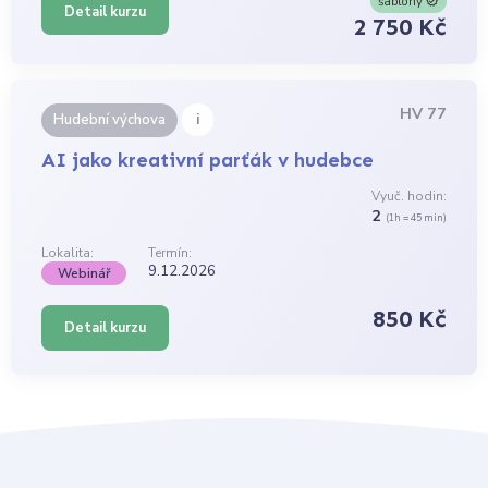
šablony
Detail kurzu
2 750 Kč
HV 77
i
Hudební výchova
AI jako kreativní parťák v hudebce
Vyuč. hodin:
2
(1h = 45 min)
Lokalita:
Termín:
9.12.2026
Webinář
850 Kč
Detail kurzu