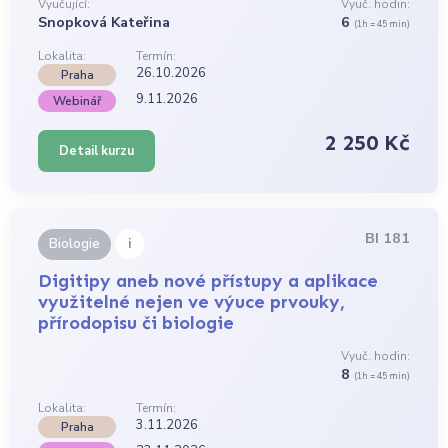
Vyučující:
Vyuč. hodin:
Snopková Kateřina
6
(1h = 45 min)
Lokalita:
Termín:
26.10.2026
Praha
9.11.2026
Webinář
2 250 Kč
Detail kurzu
BI 181
i
Biologie
Digitipy aneb nové přístupy a aplikace
využitelné nejen ve výuce prvouky,
přírodopisu či biologie
Vyuč. hodin:
8
(1h = 45 min)
Lokalita:
Termín:
3.11.2026
Praha