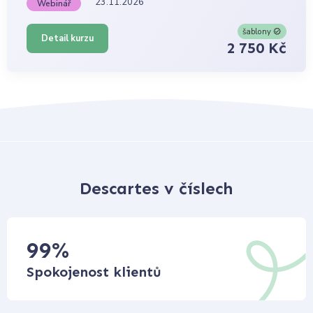
23.11.2026
Webinář
šablony
Detail kurzu
2 750 Kč
Descartes v číslech
99
%
Spokojenost klientů