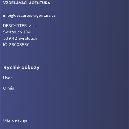
info@descartes-agentura.cz
DESCARTES, v.o.s.
Svratouch 104
539 42 Svratouch
IČ: 26008530
Rychlé odkazy
Úvod
O nás
Vše o nákupu