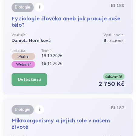
BI 180
i
Biologie
Fyziologie člověka aneb jak pracuje naše
tělo?
Vyučující:
Vyuč. hodin:
Daniela Horníková
8
(1h = 45 min)
Lokalita:
Termín:
19.10.2026
Praha
16.11.2026
Webinář
šablony
Detail kurzu
2 750 Kč
BI 182
i
Biologie
Mikroorganismy a jejich role v našem
životě