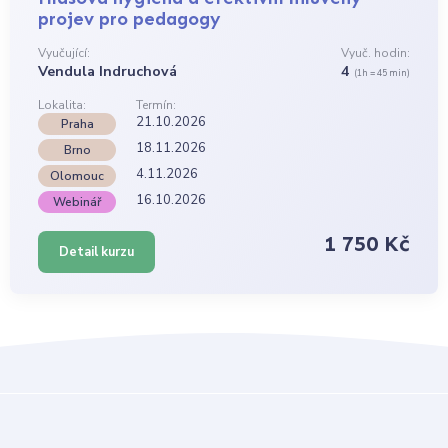
projev pro pedagogy
Vyučující:
Vyuč. hodin:
Vendula Indruchová
4
(1h = 45 min)
Lokalita:
Termín:
21.10.2026
Praha
18.11.2026
Brno
4.11.2026
Olomouc
16.10.2026
Webinář
1 750 Kč
Detail kurzu