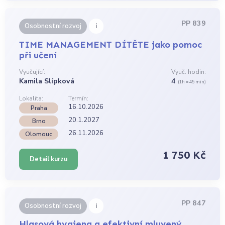
PP 839
i
Osobnostní rozvoj
TIME MANAGEMENT DÍTĚTE jako pomoc
při učení
Vyučující:
Vyuč. hodin:
Kamila Slípková
4
(1h = 45 min)
Lokalita:
Termín:
16.10.2026
Praha
20.1.2027
Brno
26.11.2026
Olomouc
1 750 Kč
Detail kurzu
PP 847
i
Osobnostní rozvoj
Hlasová hygiena a efektivní mluvený