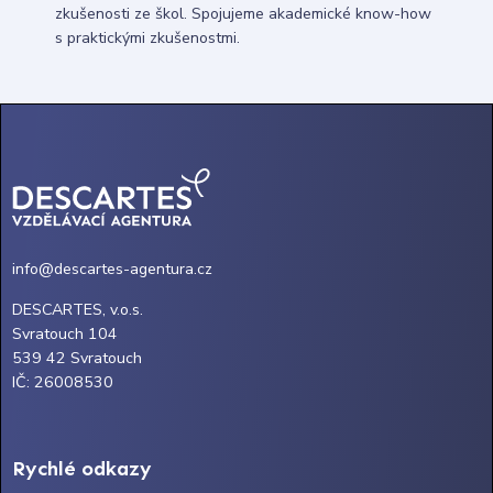
zkušenosti ze škol. Spojujeme akademické know-how
s praktickými zkušenostmi.
info@descartes-agentura.cz
DESCARTES, v.o.s.
Svratouch 104
539 42 Svratouch
IČ: 26008530
Rychlé odkazy