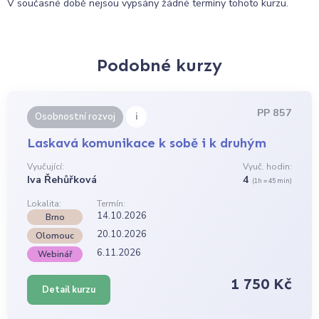
V současné době nejsou vypsány žádné termíny tohoto kurzu.
Podobné kurzy
PP 857
i
Osobnostní rozvoj
Laskavá komunikace k sobě i k druhým
Vyučující:
Vyuč. hodin:
Iva Řehůřková
4
(1h = 45 min)
Lokalita:
Termín:
14.10.2026
Brno
20.10.2026
Olomouc
6.11.2026
Webinář
1 750 Kč
Detail kurzu