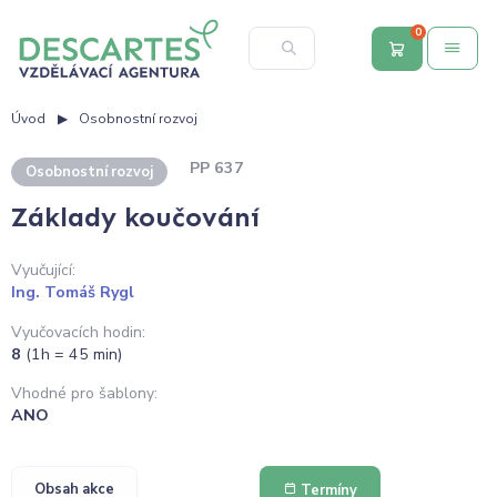
0
Úvod
Osobnostní rozvoj
PP 637
Osobnostní rozvoj
Základy koučování
Vyučující:
Ing. Tomáš Rygl
Vyučovacích hodin:
8
(1h = 45 min)
Vhodné pro šablony:
ANO
Obsah akce
Termíny