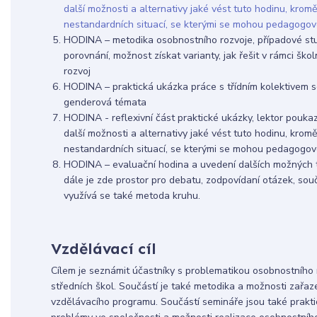
další možnosti a alternativy jaké vést tuto hodinu, kro
nestandardních situací, se kterými se mohou pedagogov
HODINA – metodika osobnostního rozvoje, případové stud
porovnání, možnost získat varianty, jak řešit v rámci š
rozvoj
HODINA – praktická ukázka práce s třídním kolektivem s
genderová témata
HODINA - reflexivní část praktické ukázky, lektor pouka
další možnosti a alternativy jaké vést tuto hodinu, kro
nestandardních situací, se kterými se mohou pedagogov
HODINA – evaluační hodina a uvedení dalších možných te
dále je zde prostor pro debatu, zodpovídaní otázek, souč
využívá se také metoda kruhu.
Vzdělávací cíl
Cílem je seznámit účastníky s problematikou osobnostního 
středních škol. Součástí je také metodika a možnosti zařaz
vzdělávacího programu. Součástí semináře jsou také prak