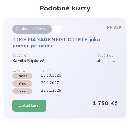
Podobné kurzy
PP 839
i
Osobnostní rozvoj
TIME MANAGEMENT DÍTĚTE jako
pomoc při učení
Vyučující:
Vyuč. hodin:
Kamila Slípková
4
(1h = 45 min)
Lokalita:
Termín:
16.10.2026
Praha
20.1.2027
Brno
26.11.2026
Olomouc
1 750 Kč
Detail kurzu