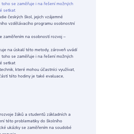
mě toho se zaměřuje i na řešení možných
é setkat
ie českých škol, jejich vzájemné
kolního vzdělávacího programu osobnostní
e zaměřením na osobností rozvoj –
zuje na úskalí této metody, zároveň uvádí
mě toho se zaměřuje i na řešení možných
é setkat
chnik, které mohou účastníci využívat,
ástí této hodiny je také evaluace,
rozvoje žáků a studentů základních a
ení této problematiky do školního
tické ukázky se zaměřením na soudobé