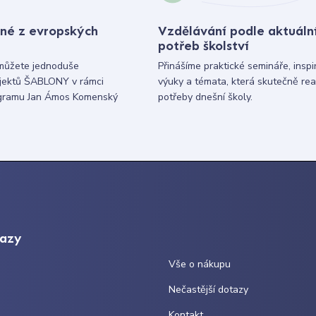
né z evropských
Vzdělávání podle aktuáln
potřeb školství
můžete jednoduše
Přinášíme praktické semináře, inspi
ojektů ŠABLONY v rámci
výuky a témata, která skutečně rea
gramu Jan Ámos Komenský
potřeby dnešní školy.
kazy
Vše o nákupu
Nečastější dotazy
Kontakt