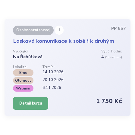
PP 857
i
Osobnostní rozvoj
Laskavá komunikace k sobě i k druhým
Vyučující:
Vyuč. hodin:
Iva Řehůřková
4
(1h = 45 min)
Lokalita:
Termín:
14.10.2026
Brno
20.10.2026
Olomouc
6.11.2026
Webinář
1 750 Kč
Detail kurzu