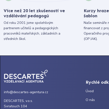
Více než 20 let zkušeností ve
Kurzy hraze
vzdělávání pedagogů
šablon
Od roku 2001 jsme spolehlivým
Naše semináře 
partnerem učitelů a pedagogických
financovat z pr
pracovníků mateřských, základních a
Operačního pro
středních škol.
(OP JAK).
Rychlé od
Úvod
info@descartes-agentura.cz
O nás
DESCARTES, v.o.s.
Svratouch 104