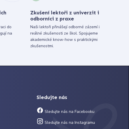
ích
Zkušení lektoři z univerzit i
odborníci z praxe
raci do
Naši lektoři přinášejí odborné zázemí i
gují na
reálné zkušenosti ze škol. Spojujeme
akademické know-how s praktickými
zkušenostmi.
Sledujte nás
Sledujte nás na Facebooku
Sledujte nás na Instagramu