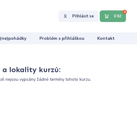
0
Přihlásit se
0 Kč
 (ne)pohádky
Problém s přihláškou
Kontakt
a lokality kurzů:
ě nejsou vypsány žádné termíny tohoto kurzu.