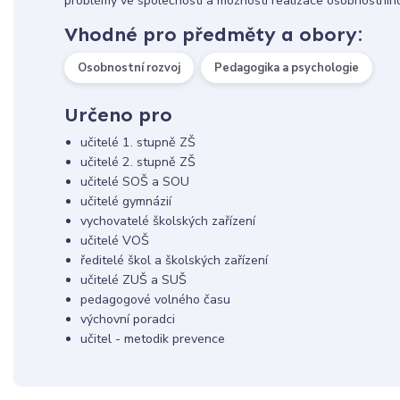
problémy ve společnosti a možnosti realizace osobnostního
Vhodné pro předměty a obory:
Osobnostní rozvoj
Pedagogika a psychologie
Určeno pro
učitelé 1. stupně ZŠ
učitelé 2. stupně ZŠ
učitelé SOŠ a SOU
učitelé gymnázií
vychovatelé školských zařízení
učitelé VOŠ
ředitelé škol a školských zařízení
učitelé ZUŠ a SUŠ
pedagogové volného času
výchovní poradci
učitel - metodik prevence