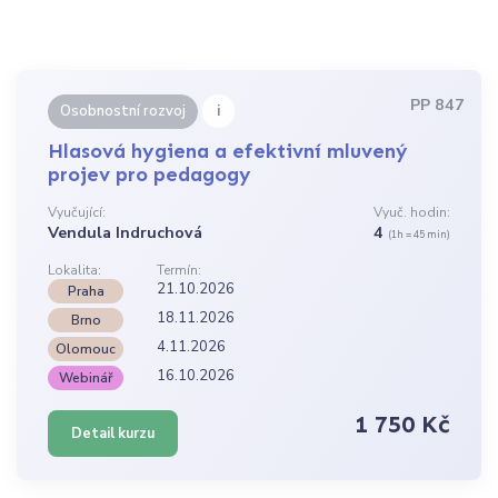
PP 847
i
Osobnostní rozvoj
Hlasová hygiena a efektivní mluvený
projev pro pedagogy
Vyučující:
Vyuč. hodin:
Vendula Indruchová
4
(1h = 45 min)
Lokalita:
Termín:
21.10.2026
Praha
18.11.2026
Brno
4.11.2026
Olomouc
16.10.2026
Webinář
1 750 Kč
Detail kurzu