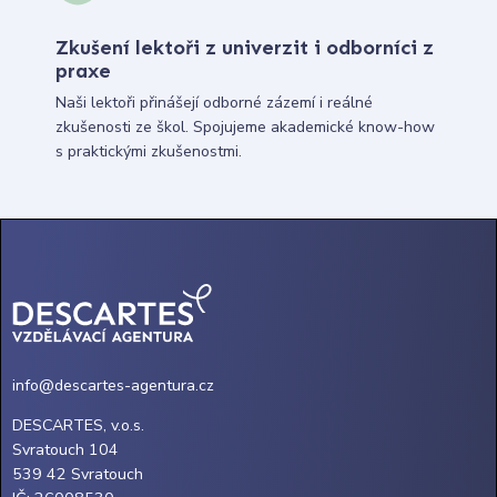
Zkušení lektoři z univerzit i odborníci z
praxe
Naši lektoři přinášejí odborné zázemí i reálné
zkušenosti ze škol. Spojujeme akademické know-how
s praktickými zkušenostmi.
info@descartes-agentura.cz
DESCARTES, v.o.s.
Svratouch 104
539 42 Svratouch