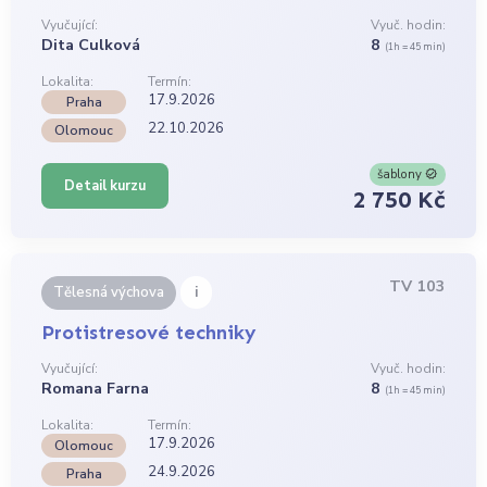
Vyučující:
Vyuč. hodin:
Dita Culková
8
(1h = 45 min)
Lokalita:
Termín:
17.9.2026
Praha
22.10.2026
Olomouc
šablony
Detail kurzu
2 750 Kč
TV 103
i
Tělesná výchova
Protistresové techniky
Vyučující:
Vyuč. hodin:
Romana Farna
8
(1h = 45 min)
Lokalita:
Termín:
17.9.2026
Olomouc
24.9.2026
Praha