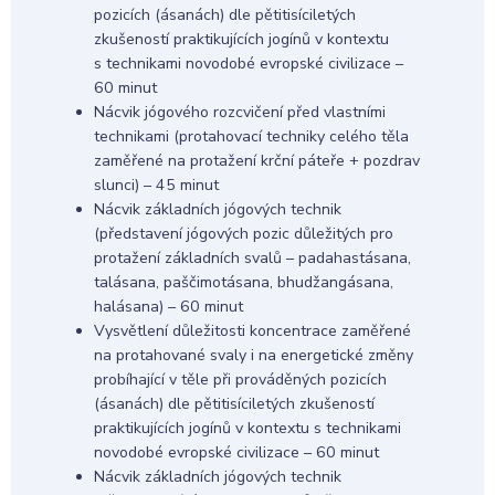
pozicích (ásanách) dle pětitisíciletých
zkušeností praktikujících jogínů v kontextu
s technikami novodobé evropské civilizace –
60 minut
Nácvik jógového rozcvičení před vlastními
technikami (protahovací techniky celého těla
zaměřené na protažení krční páteře + pozdrav
slunci) – 45 minut
Nácvik základních jógových technik
(představení jógových pozic důležitých pro
protažení základních svalů – padahastásana,
talásana, paščimotásana, bhudžangásana,
halásana) – 60 minut
Vysvětlení důležitosti koncentrace zaměřené
na protahované svaly i na energetické změny
probíhající v těle při prováděných pozicích
(ásanách) dle pětitisíciletých zkušeností
praktikujících jogínů v kontextu s technikami
novodobé evropské civilizace – 60 minut
Nácvik základních jógových technik