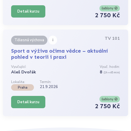
šablony
Detail kurzu
2 750 Kč
TV 101
i
Tělesná výchova
Sport a výživa očima vědce – aktuální
pohled v teorii i praxi
Vyučující:
Vyuč. hodin:
Aleš Dvořák
8
(1h = 45 min)
Lokalita:
Termín:
21.9.2026
Praha
šablony
Detail kurzu
2 750 Kč