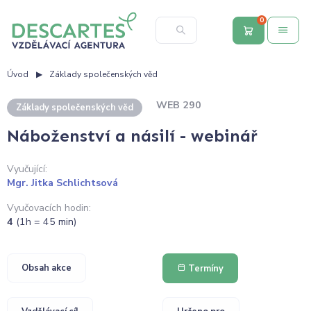
0
Úvod
Základy společenských věd
WEB 290
Základy společenských věd
Náboženství a násilí - webinář
Vyučující:
Mgr. Jitka Schlichtsová
Vyučovacích hodin:
4
(1h = 45 min)
Obsah akce
Termíny