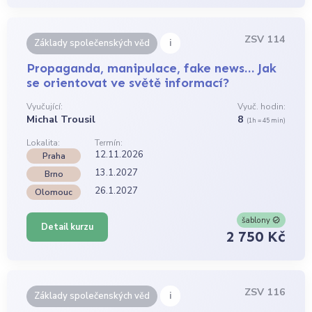
ZSV 114
i
Základy společenských věd
Propaganda, manipulace, fake news… Jak
se orientovat ve světě informací?
Vyučující:
Vyuč. hodin:
Michal Trousil
8
(1h = 45 min)
Lokalita:
Termín:
12.11.2026
Praha
13.1.2027
Brno
26.1.2027
Olomouc
šablony
Detail kurzu
2 750 Kč
ZSV 116
i
Základy společenských věd