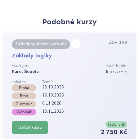
Podobné kurzy
ZSV 109
i
Základy společenských věd
Základy logiky
Vyučující:
Vyuč. hodin:
Karel Šebela
8
(1h = 45 min)
Lokalita:
Termín:
23.10.2026
Praha
16.10.2026
Brno
6.11.2026
Olomouc
13.11.2026
Webinář
šablony
Detail kurzu
2 750 Kč