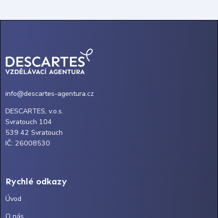
info@descartes-agentura.cz
DESCARTES, v.o.s.
Svratouch 104
539 42 Svratouch
IČ: 26008530
Rychlé odkazy
Úvod
O nás