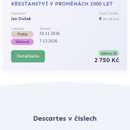
KŘESŤANSTVÍ V PROMĚNÁCH 2000 LET
Vyučující:
Vyuč. hodin:
Jan Dušek
8
(1h = 45 min)
Lokalita:
Termín:
30.11.2026
Praha
7.12.2026
Webinář
šablony
Detail kurzu
2 750 Kč
Descartes v číslech