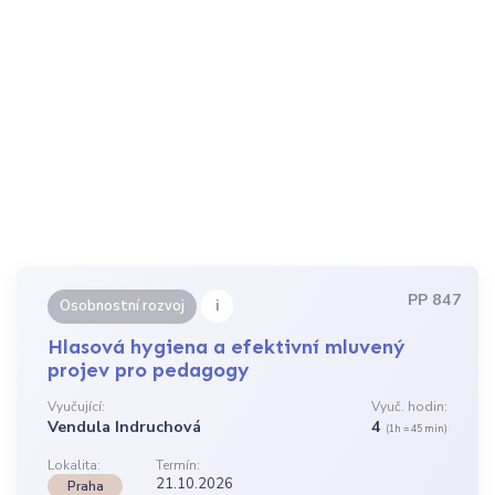
PP 847
i
Osobnostní rozvoj
Hlasová hygiena a efektivní mluvený
projev pro pedagogy
Vyučující:
Vyuč. hodin:
Vendula Indruchová
4
(1h = 45 min)
Lokalita:
Termín:
21.10.2026
Praha