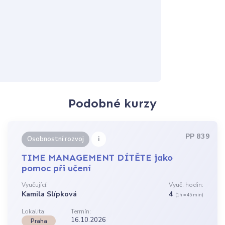
Podobné kurzy
PP 839
i
Osobnostní rozvoj
TIME MANAGEMENT DÍTĚTE jako
pomoc při učení
Vyučující:
Vyuč. hodin:
Kamila Slípková
4
(1h = 45 min)
Lokalita:
Termín:
16.10.2026
Praha