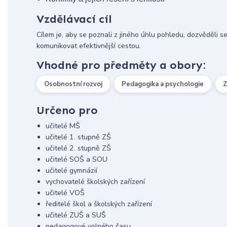
Vzdělávací cíl
Cílem je, aby se poznali z jiného úhlu pohledu, dozvěděli 
komunikovat efektivnější cestou.
Vhodné pro předměty a obory:
Osobnostní rozvoj
Pedagogika a psychologie
Z
Určeno pro
učitelé MŠ
učitelé 1. stupně ZŠ
učitelé 2. stupně ZŠ
učitelé SOŠ a SOU
učitelé gymnázií
vychovatelé školských zařízení
učitelé VOŠ
ředitelé škol a školských zařízení
učitelé ZUŠ a SUŠ
pedagogové volného času