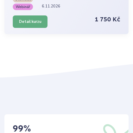
6.11.2026
Webinář
1 750 Kč
Detail kurzu
99
%