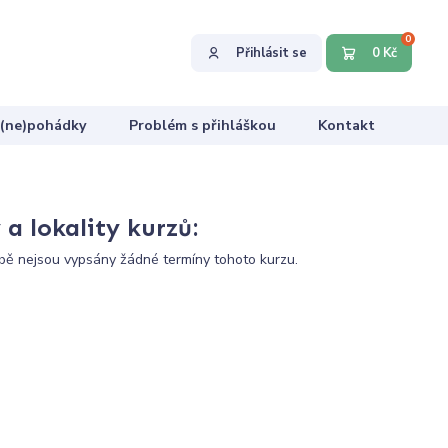
0
Přihlásit se
0 Kč
 (ne)pohádky
Problém s přihláškou
Kontakt
a lokality kurzů:
ě nejsou vypsány žádné termíny tohoto kurzu.