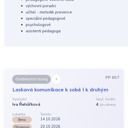
výchovní poradci
učitel - metodik prevence
speciální pedagogové
psychologové
asistenti pedagoga
PP 857
i
Osobnostní rozvoj
Laskavá komunikace k sobě i k druhým
Vyučující:
Vyuč. hodin:
Iva Řehůřková
4
(1h = 45 min)
Lokalita:
Termín:
14.10.2026
Brno
20.10.2026
Olomouc