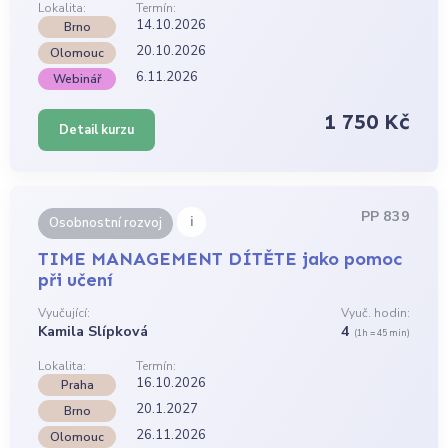
Lokalita:
Termín:
14.10.2026
Brno
20.10.2026
Olomouc
6.11.2026
Webinář
1 750 Kč
Detail kurzu
PP 839
i
Osobnostní rozvoj
TIME MANAGEMENT DÍTĚTE jako pomoc
při učení
Vyučující:
Vyuč. hodin:
Kamila Slípková
4
(1h = 45 min)
Lokalita:
Termín:
16.10.2026
Praha
20.1.2027
Brno
26.11.2026
Olomouc