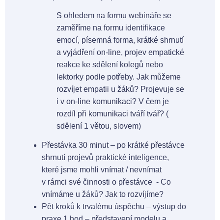
S ohledem na formu webináře se
zaměříme na formu identifikace
emocí, písemná forma, krátké shrnutí
a vyjádření on-line, projev empatické
reakce ke sdělení kolegů nebo
lektorky podle potřeby. Jak můžeme
rozvíjet empatii u žáků? Projevuje se
i v on-line komunikaci? V čem je
rozdíl při komunikaci tváří tvář? (
sdělení 1 větou, slovem)
Přestávka 30 minut – po krátké přestávce
shrnutí projevů praktické inteligence,
které jsme mohli vnímat / nevnímat
v rámci své činnosti o přestávce - Co
vnímáme u žáků? Jak to rozvíjíme?
Pět kroků k trvalému úspěchu – výstup do
praxe 1 hod – představení modelu a