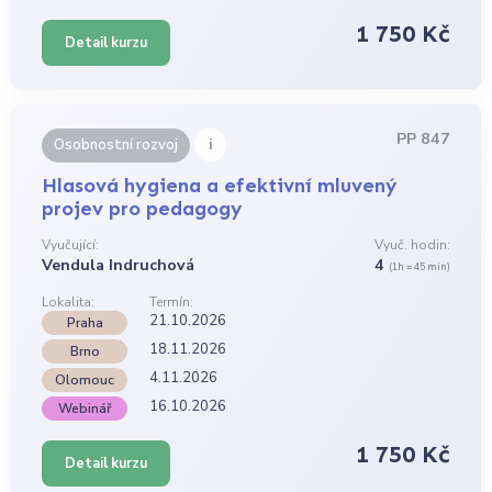
1 750 Kč
Detail kurzu
PP 847
i
Osobnostní rozvoj
Hlasová hygiena a efektivní mluvený
projev pro pedagogy
Vyučující:
Vyuč. hodin:
Vendula Indruchová
4
(1h = 45 min)
Lokalita:
Termín:
21.10.2026
Praha
18.11.2026
Brno
4.11.2026
Olomouc
16.10.2026
Webinář
1 750 Kč
Detail kurzu