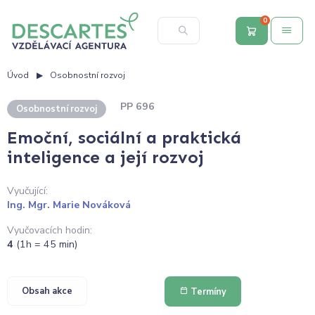
0
Úvod
Osobnostní rozvoj
PP 696
Osobnostní rozvoj
Emoční, sociální a praktická
inteligence a její rozvoj
Vyučující:
Ing. Mgr. Marie Nováková
Vyučovacích hodin:
4
(1h = 45 min)
Obsah akce
Termíny