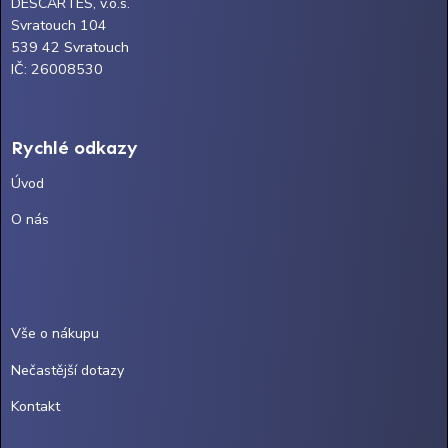
DESCARTES, v.o.s.
Svratouch 104
539 42 Svratouch
IČ: 26008530
Rychlé odkazy
Úvod
O nás
Vše o nákupu
Nečastější dotazy
Kontakt