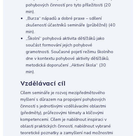
pohybových činností pro tyto příležitosti (20
min).
„Burza“ nápadů a dobré praxe – sdílení
zkušeností účastníků semináře (průběžně) (40
min).
„Školní“ pohybová aktivita dětí/žáků jako
součást formování jejich pohybové
gramotnosti. Současné pojetí režimu školního
dne v kontextu pohybové aktivity dětí/žáků,
metodická doporučení „Aktivní škola“ (30
min).
Vzdělávací cíl
Cílem semináře je rozvoj mezipředmětového
myšlení s důrazem na propojení pohybových
činností s jednotlivými vzdělávacími oblastmi
(předměty), průřezovými tématy a klíčovými
kompetencemi. Cílem je nabídnout inspiraci v
oblasti praktických činností, nabídnout vybrané
teoretické poznatky a zamyšlení nad možnostmi