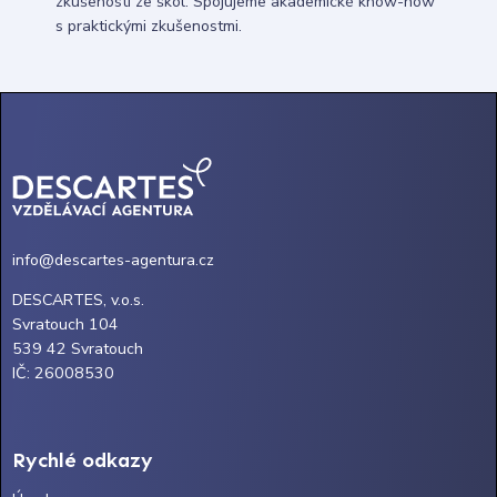
zkušenosti ze škol. Spojujeme akademické know-how
s praktickými zkušenostmi.
info@descartes-agentura.cz
DESCARTES, v.o.s.
Svratouch 104
539 42 Svratouch
IČ: 26008530
Rychlé odkazy