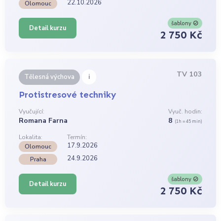
22.10.2026
Olomouc
šablony
Detail kurzu
2 750 Kč
TV 103
i
Tělesná výchova
Protistresové techniky
Vyučující:
Vyuč. hodin:
Romana Farna
8
(1h = 45 min)
Lokalita:
Termín:
17.9.2026
Olomouc
24.9.2026
Praha
šablony
Detail kurzu
2 750 Kč