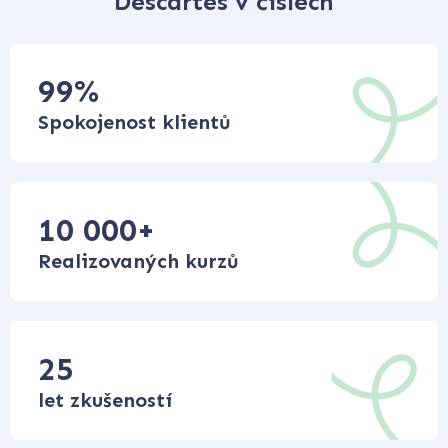
Descartes v číslech
99
%
Spokojenost klientů
10 000
+
Realizovaných kurzů
25
let zkušeností