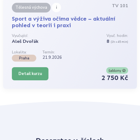
TV 101
i
Tělesná výchova
Sport a výživa očima vědce – aktuální
pohled v teorii i praxi
Vyučující:
Vyuč. hodin:
Aleš Dvořák
8
(1h = 45 min)
Lokalita:
Termín:
21.9.2026
Praha
šablony
Detail kurzu
2 750 Kč