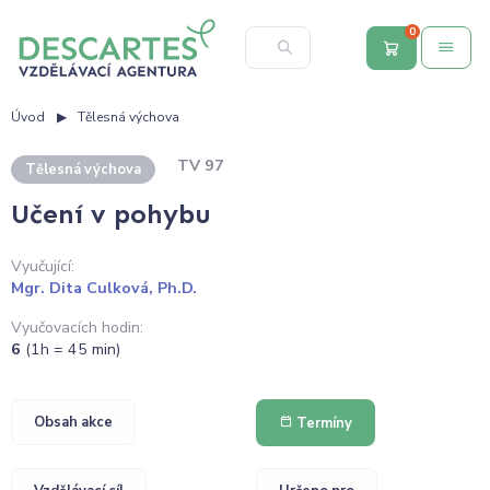
0
Úvod
Tělesná výchova
TV 97
Tělesná výchova
Učení v pohybu
Vyučující:
Mgr. Dita Culková, Ph.D.
Vyučovacích hodin:
6
(1h = 45 min)
Obsah akce
Termíny