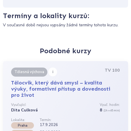
Termíny a lokality kurzů:
V současné době nejsou vypsány žádné termíny tohoto kurzu.
Podobné kurzy
TV 100
i
Tělesná výchova
Tělocvik, který dává smysl – kvalita
výuky, formativní přístup a dovednosti
pro život
Vyučující:
Vyuč. hodin:
Dita Culková
8
(1h = 45 min)
Lokalita:
Termín:
17.9.2026
Praha