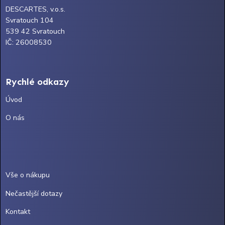
DESCARTES, v.o.s.
Svratouch 104
539 42 Svratouch
IČ: 26008530
Rychlé odkazy
Úvod
O nás
Vše o nákupu
Nečastější dotazy
Kontakt