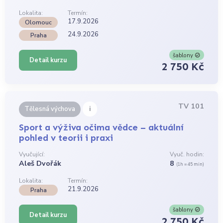
Lokalita:
Termín:
17.9.2026
Olomouc
24.9.2026
Praha
šablony
Detail kurzu
2 750 Kč
TV 101
i
Tělesná výchova
Sport a výživa očima vědce – aktuální
pohled v teorii i praxi
Vyučující:
Vyuč. hodin:
Aleš Dvořák
8
(1h = 45 min)
Lokalita:
Termín:
21.9.2026
Praha
šablony
Detail kurzu
2 750 Kč