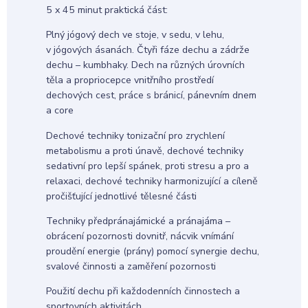
5 x 45 minut praktická část:
Plný jógový dech ve stoje, v sedu, v lehu,
v jógových ásanách. Čtyři fáze dechu a zádrže
dechu – kumbhaky. Dech na různých úrovních
těla a propriocepce vnitřního prostředí
dechových cest, práce s bránicí, pánevním dnem
a core
Dechové techniky tonizační pro zrychlení
metabolismu a proti únavě, dechové techniky
sedativní pro lepší spánek, proti stresu a pro a
relaxaci, dechové techniky harmonizující a cíleně
pročišťující jednotlivé tělesné části
Techniky předpránajámické a pránajáma –
obrácení pozornosti dovnitř, nácvik vnímání
proudění energie (prány) pomocí synergie dechu,
svalové činnosti a zaměření pozornosti
Použití dechu při každodenních činnostech a
sportovních aktivitách