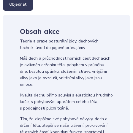
Objednat
Obsah akce
Teorie a praxe posturální jógy, dechových
technik, úvod do jógové pránajámy.
Náš dech a průchodnost horních cest dýchacích
je ovlivněn držením těla, pohybem v průběhu
dne, kvalitou spánku, složením stravy, vnějšími
vlivy jako je ovzduší, vnitřními vlivy jako jsou
emoce.
Kvalita dechu přímo souvisí s elasticitou hrudního
koše, s pohybovým aparátem celého těla,
s poddajností plicní tkáně.
Tím, že zlepšíme své pohybové návyky, dech a
držení těla, zlepší se naše trávení, prokrvování
tělesných částí, kognitivní funkce, sportovní i