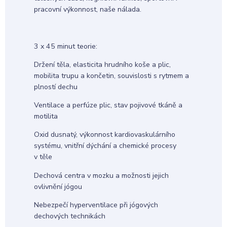
pracovní výkonnost, naše nálada.
3 x 45 minut teorie:
Držení těla, elasticita hrudního koše a plic,
mobilita trupu a končetin, souvislosti s rytmem a
plností dechu
Ventilace a perfúze plic, stav pojivové tkáně a
motilita
Oxid dusnatý, výkonnost kardiovaskulárního
systému, vnitřní dýchání a chemické procesy
v těle
Dechová centra v mozku a možnosti jejich
ovlivnění jógou
Nebezpečí hyperventilace při jógových
dechových technikách