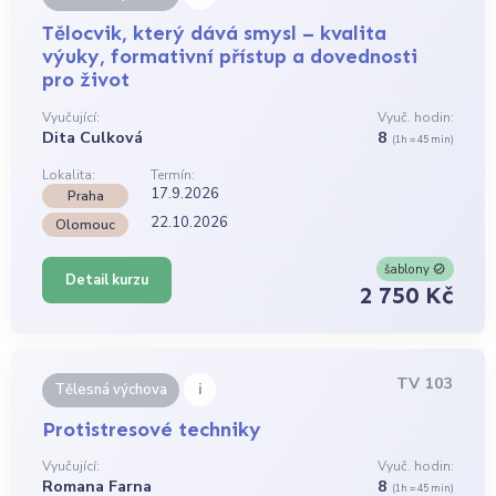
Tělocvik, který dává smysl – kvalita
výuky, formativní přístup a dovednosti
pro život
Vyučující:
Vyuč. hodin:
Dita Culková
8
(1h = 45 min)
Lokalita:
Termín:
17.9.2026
Praha
22.10.2026
Olomouc
šablony
Detail kurzu
2 750 Kč
TV 103
i
Tělesná výchova
Protistresové techniky
Vyučující:
Vyuč. hodin:
Romana Farna
8
(1h = 45 min)